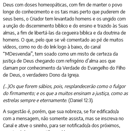
Deus com doses homeopáticas, com fim de manter o povo
longe do conhecimento e os tais mais perto que puderem de
seus bens, o Criador tem levantado homens e os ungido com
a unção do discernimento bíblico e do ensino e trazido às Suas
almas, a fim de libertá-las da cegueira bíblica e da doutrina de
homens. O que, pelo que se vê comentado ao pé de muitos
vídeos, como no do do link logo à baixo, do canal
“MDesvendai”, tem soado como um misto de certeza da
justiça de Deus chegando com refrigério d’alma aos que
clamam por conhecimento da Verdade do Evangelho do Filho
de Deus, o verdadeiro Dono da Igreja.
(…)Os que forem sábios, pois, resplandecerão como o fulgor
do firmamento; e os que a muitos ensinam a justiça, como as
estrelas sempre e eternamente.
(Daniel 12:3).
A sugestão é, porém, que sua nobreza, se for edificado/a
com a mensagem, não somente assista, mas se inscreva no
Canal e ative o sininho, para ser notificado/a dos próximos,