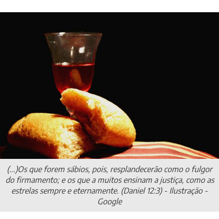
(...)Os que forem sábios, pois, resplandecerão como o fulgor
do firmamento; e os que a muitos ensinam a justiça, como as
estrelas sempre e eternamente. (Daniel 12:3) - Ilustração -
Google