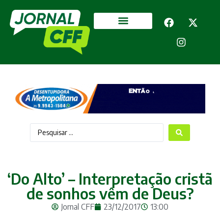
Segurança Pública
Mais categorias
‘Do Alto’ – Interpretação cristã
de sonhos vêm de Deus?
Jornal CFF
23/12/2017
13:00