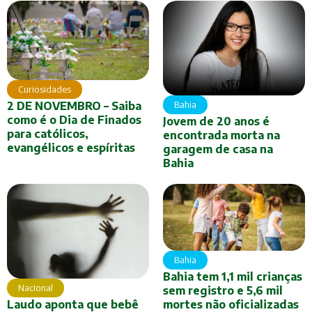
Curiosidades
Bahia
2 DE NOVEMBRO – Saiba
como é o Dia de Finados
Jovem de 20 anos é
para católicos,
encontrada morta na
evangélicos e espíritas
garagem de casa na
Bahia
Bahia
Bahia tem 1,1 mil crianças
Nacional
sem registro e 5,6 mil
Laudo aponta que bebê
mortes não oficializadas