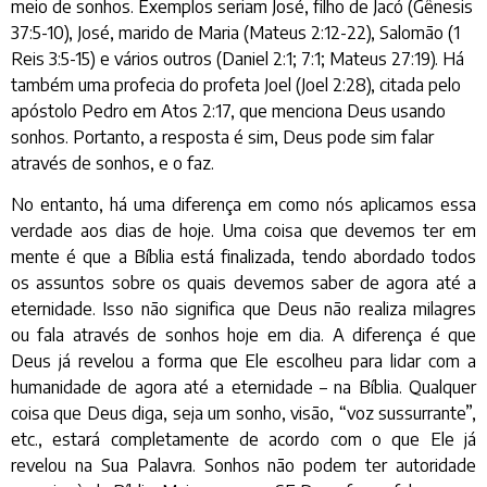
meio de sonhos. Exemplos seriam José, filho de Jacó (Gênesis
37:5-10), José, marido de Maria (Mateus 2:12-22), Salomão (1
Reis 3:5-15) e vários outros (Daniel 2:1; 7:1; Mateus 27:19). Há
também uma profecia do profeta Joel (Joel 2:28), citada pelo
apóstolo Pedro em Atos 2:17, que menciona Deus usando
sonhos. Portanto, a resposta é sim, Deus pode sim falar
através de sonhos, e o faz.
No entanto, há uma diferença em como nós aplicamos essa
verdade aos dias de hoje. Uma coisa que devemos ter em
mente é que a Bíblia está finalizada, tendo abordado todos
os assuntos sobre os quais devemos saber de agora até a
eternidade. Isso não significa que Deus não realiza milagres
ou fala através de sonhos hoje em dia. A diferença é que
Deus já revelou a forma que Ele escolheu para lidar com a
humanidade de agora até a eternidade – na Bíblia. Qualquer
coisa que Deus diga, seja um sonho, visão, “voz sussurrante”,
etc., estará completamente de acordo com o que Ele já
revelou na Sua Palavra. Sonhos não podem ter autoridade