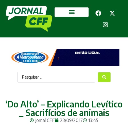
Segurança Pública
Mais categorias
‘Do Alto’ – Explicando Levítico
_ Sacrifícios de animais
Jornal CFF
23/09/2017
13:45