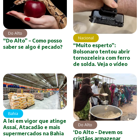
Do Alto
Nacional
“Do Alto” – Como posso
“Muito esperto”:
saber se algo é pecado?
Bolsonaro tentou abrir
tornozeleira com ferro
de solda. Veja o vídeo
Bahia
A lei em vigor que atinge
Do Alto
Assaí, Atacadão e mais
‘Do Alto – Devem os
supermercados na Bahia
cristãos armazenar