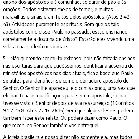
ensino dos apóstolos e à comunhão, ao partir do pão e às
orações. Todos estavam cheios de temor, e muitas
maravilhas e sinais eram feitos pelos apóstolos. (Atos 2.42-
43). Atividades puramente espirituais. Será que os tais
apóstolos como disse Paulo no passado, estão ensinando
corretamente a doutrina de Cristo? Estarão eles vivendo uma
vida a qual poderíamos imitar?
5 – Não querendo ser muito extenso, pois não faltaria ensinos
nas escrituras para que pudéssemos identificar a ausência de
ministérios apostólicos nos dias atuais, fica a base que Paulo
se utiliza para identificar-se como o derradeiro apóstolo do
Senhor. O Senhor lhe apareceu, e o comissionou, uma vez que
ele não teria as qualificações para ser um apóstolo, se não
tivesse visto o Senhor depois de sua ressurreição (1 Coríntios
9:1-2; 15:8; Atos 22:15; 26:16). Será que alguns destes podem
também fazer este relato. Ou poderá dizer como Paulo. O
que recebi do Senhor também vos entreguei.
A Igreja brasileira e posso dizer não somente ela, mas todos