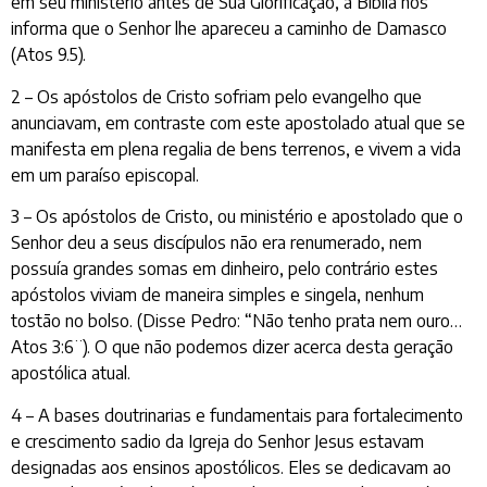
em seu ministério antes de Sua Glorificação, a Bíblia nos
informa que o Senhor lhe apareceu a caminho de Damasco
(Atos 9.5).
2 – Os apóstolos de Cristo sofriam pelo evangelho que
anunciavam, em contraste com este apostolado atual que se
manifesta em plena regalia de bens terrenos, e vivem a vida
em um paraíso episcopal.
3 – Os apóstolos de Cristo, ou ministério e apostolado que o
Senhor deu a seus discípulos não era renumerado, nem
possuía grandes somas em dinheiro, pelo contrário estes
apóstolos viviam de maneira simples e singela, nenhum
tostão no bolso. (Disse Pedro: “Não tenho prata nem ouro…
Atos 3:6¨). O que não podemos dizer acerca desta geração
apostólica atual.
4 – A bases doutrinarias e fundamentais para fortalecimento
e crescimento sadio da Igreja do Senhor Jesus estavam
designadas aos ensinos apostólicos. Eles se dedicavam ao