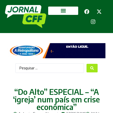
Segurança Pública
Mais categorias
“Do Alto” ESPECIAL – “A
‘igreja’ num país em crise
econômica”