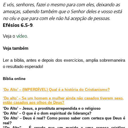
E vós, senhores, fazei o mesmo para com eles, deixando as
ameaças, sabendo também que o Senhor deles e vosso está
no céu e que para com ele não há acepção de pessoas.
Efésios 6.5-9
.
Veja o
vídeo
.
Veja também
Ler a bíblia, antes e depois dos exercícios, amplia sobremaneira
o resultado esperado!
Bíblia online
‘Do Alto’ – (IMPERDÍVEL) Qual é a história do Cristianismo?
‘Do alto’ – Se um homem e mulher ainda não casados tiverem sexo,
estão casados aos olhos de Deus?
‘Do Alto’ – Jesus, a prostituta arrependida e o religioso
‘Do Alto’ – O que é o dom espiritual de liderança?
‘Do Alto’ – Deus é real? Como posso saber com certeza que Deus é
real?
“Do Alto” – É errado que um marido e uma esposa cristãos