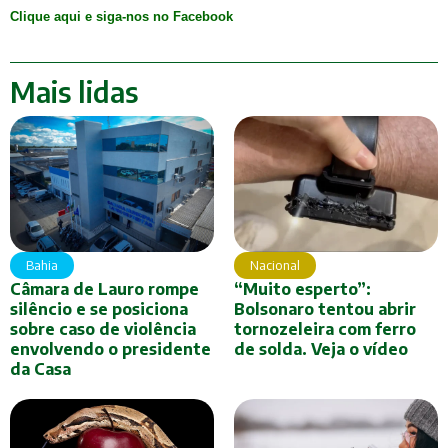
Clique aqui e siga-nos no Facebook
Mais lidas
Bahia
Nacional
Câmara de Lauro rompe
“Muito esperto”:
silêncio e se posiciona
Bolsonaro tentou abrir
sobre caso de violência
tornozeleira com ferro
envolvendo o presidente
de solda. Veja o vídeo
da Casa