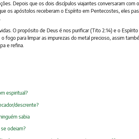
ações. Depois que os dois discípulos viajantes conversaram com 
que os apóstolos receberam o Espírito em Pentecostes, eles pas
.
s. O propósito de Deus é nos purificar (Tito 2:14) e o Espírito é
sa o fogo para limpar as impurezas do metal precioso, assim tam
pa e refina.
om espiritual?
ecador/descrente?
e ninguém sabia
s se odeiam?