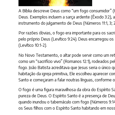
A Bíblia descreve Deus como “um fogo consumidor” (
Deus. Exemplos incluem a sarça ardente (Êxodo 3:2), a
instrumento do julgamento de Deus (Números 11:1, 3; 2 R
Por razões óbvias, o fogo era importante para os sacr
pelo próprio Deus (Levítico 9:24). Deus encarregou os 
(Levítico 10:1-2).
No Novo Testamento, o altar pode servir como um re
como um “sacrifício vivo” (Romanos 12:1), rodeados pe
fogo. João Batista acreditava que Jesus seria o único 
habitação da igreja primitiva, Ele escolheu aparecer
Santo e começaram a falar noutras línguas, conforme o 
O fogo é uma figura maravilhosa da obra do Espírito 
pureza de Deus. O Espírito Santo é a presença de Deu
quando inundou o tabernáculo com fogo (Números 9:14-
os Seus filhos com o Espírito Santo habitando em nosso