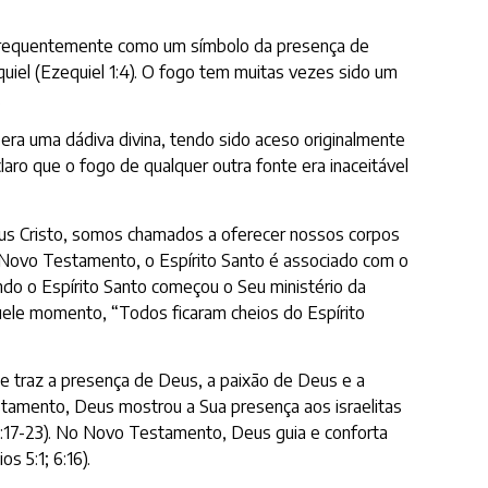
 frequentemente como um símbolo da presença de
quiel (Ezequiel 1:4). O fogo tem muitas vezes sido um
.
 era uma dádiva divina, tendo sido aceso originalmente
laro que o fogo de qualquer outra fonte era inaceitável
us Cristo, somos chamados a oferecer nossos corpos
do Novo Testamento, o Espírito Santo é associado com o
ando o Espírito Santo começou o Seu ministério da
uele momento, “Todos ficaram cheios do Espírito
le traz a presença de Deus, a paixão de Deus e a
stamento, Deus mostrou a Sua presença aos israelitas
9:17-23). No Novo Testamento, Deus guia e conforta
 5:1; 6:16).