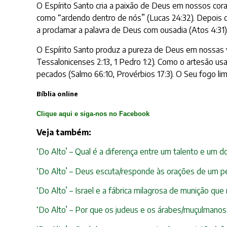
O Espírito Santo cria a paixão de Deus em nossos cor
como “ardendo dentro de nós” (Lucas 24:32). Depois 
a proclamar a palavra de Deus com ousadia (Atos 4:31)
O Espírito Santo produz a pureza de Deus em nossas vida
Tessalonicenses 2:13, 1 Pedro 1:2). Como o artesão u
pecados (Salmo 66:10, Provérbios 17:3). O Seu fogo lim
Bíblia online
Clique aqui e siga-nos no Facebook
Veja também:
‘Do Alto’ – Qual é a diferença entre um talento e um d
‘Do Alto’ – Deus escuta/responde às orações de um p
‘Do Alto’ – Israel e a fábrica milagrosa de munição qu
‘Do Alto’ – Por que os judeus e os árabes/muçulmano