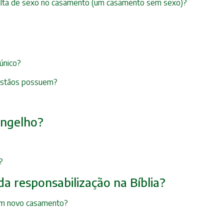
 falta de sexo no casamento (um casamento sem sexo)?
 único?
cristãos possuem?
angelho?
?
da responsabilização na Bíblia?
e um novo casamento?