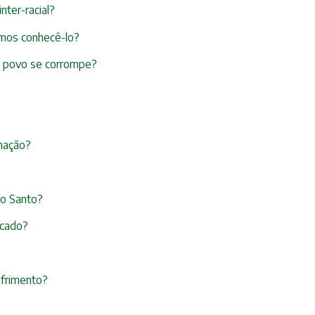
nter-racial?
mos conhecê-lo?
 o povo se corrompe?
imação?
ito Santo?
ecado?
ofrimento?