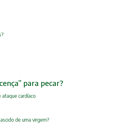
s?
icença” para pecar?
e ataque cardíaco
 nascido de uma virgem?