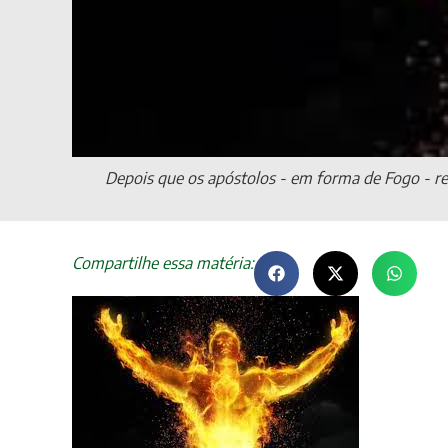
Depois que os apóstolos - em forma de Fogo - re
Compartilhe essa matéria: