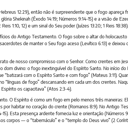
Hebreus 12:29), então não é surpreendente que o fogo apareça
 glória Shekinah (Êxodo 14:19; Números 9:14-15) e a visão de Eze
eis 1:10, 12) e um sinal do Seu poder (Juízes 13:20; 1 Reis 18:38)
ifícios do Antigo Testamento. O fogo sobre o altar do holocausto
sacerdotes de manter o Seu fogo aceso (Levítico 6:13) e deixou c
trato de nosso compromisso com o Senhor. Como crentes em Jes
lo dom divino: o fogo inextinguível do Espírito Santo. No início 
que “batizará com o Espírito Santo e com fogo” (Mateus 3:11). Qu
 como “línguas de fogo” descansando em cada um dos crentes. Naq
Espírito os capacitava” (Atos 2:3-4).
Santo. O Espírito é como um fogo em pelo menos três maneiras: E
s por habitar no coração do crente (Romanos 8:9). No Antigo Te
15). Esta presença ardente fornecia luz e orientação (Números 
s corpos — o “tabernáculo” e o “templo do Deus vivo” (2 Coríntios