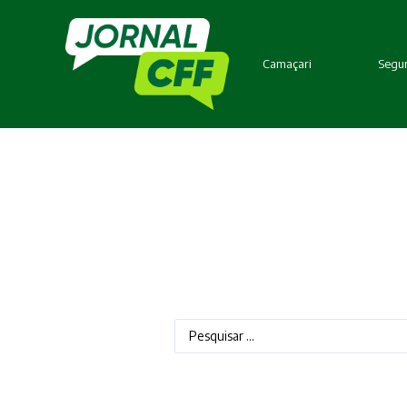
Camaçari
Segur