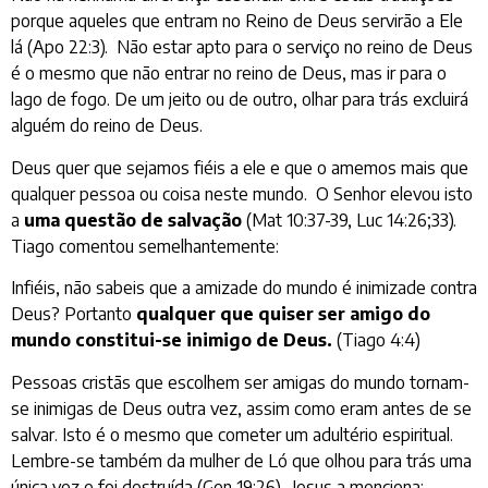
porque aqueles que entram no Reino de Deus servirão a Ele
lá (Apo 22:3). Não estar apto para o serviço no reino de Deus
é o mesmo que não entrar no reino de Deus, mas ir para o
lago de fogo. De um jeito ou de outro, olhar para trás excluirá
alguém do reino de Deus.
Deus quer que sejamos fiéis a ele e que o amemos mais que
qualquer pessoa ou coisa neste mundo. O Senhor elevou isto
a
uma questão de salvação
(Mat 10:37-39, Luc 14:26;33).
Tiago comentou semelhantemente:
Infiéis, não sabeis que a amizade do mundo é inimizade contra
Deus? Portanto
qualquer que quiser ser amigo do
mundo constitui-se inimigo de Deus.
(Tiago 4:4)
Pessoas cristãs que escolhem ser amigas do mundo tornam-
se inimigas de Deus outra vez, assim como eram antes de se
salvar. Isto é o mesmo que cometer um adultério espiritual.
Lembre-se também da mulher de Ló que olhou para trás uma
única vez e foi destruída (Gen 19:26). Jesus a menciona: