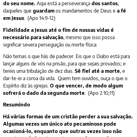
do seu nome.
Aqui está a perseverança
dos santos
,
daqueles que
guardam
os mandamentos de Deus e
a fé
em Jesus
. (Apo 14:9-12)
Fidelidade a Jesus até o fim de nossas vidas é
necessário para salvação
, mesmo que isso possa
significar severa perseguição ou morte física:
Não temas o que hás de padecer. Eis que o Diabo está para
lançar alguns de vós na prisão, para que sejais provados; e
tereis uma tribulação de dez dias.
Sê fiel até a morte
, e
dar-te-ei a coroa da vida. Quem tem ouvidos, ouça o que o
Espírito diz às igrejas.
O que vencer, de modo algum
sofrerá o dado da segunda morte
. (Apo 2:10;11)
Resumindo
Há várias formas de um cristão perder a sua salvação.
Algumas vezes um único ato pecaminoso pode
ocasioná-lo, enquanto que outras vezes isso não