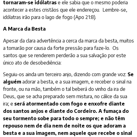
tornaram-se idólatras
e ele sabia que o mesmo poderia
acontecer a estes cristãos que ele endereçou. Lembre-se,
idólatras irão para o lago de fogo (Apo 21:8).
A Marca da Besta
Apesar da clara advertência a cerca da marca da besta, muitos
a tomarão por causa da forte pressão para faze-lo. Os
santos que se renderem perderão a sua salvação por este
único ato de desobediência:
Seguiu-os ainda um terceiro anjo, dizendo com grande voz:
Se
alguém
adorar a besta, e a sua imagem, e receber o sinal na
fronte, ou na mão, também o tal beberá do vinho da ira de
Deus, que se acha preparado sem mistura, no cálice da sua
ira; e
será atormentado com fogo e enxofre diante
dos santos anjos e diante do Cordeiro. A fumaça do
seu tormento sobe para todo o sempre; e não têm
repouso nem de dia nem de noite os que adoram a
besta e a sua imagem, nem aquele que recebe o sinal