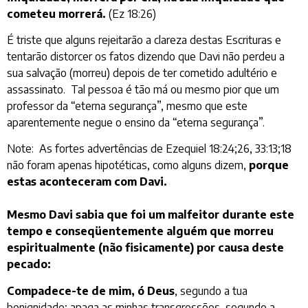
cometeu morrerá.
(Ez 18:26)
É triste que alguns rejeitarão a clareza destas Escrituras e
tentarão distorcer os fatos dizendo que Davi não perdeu a
sua salvação (morreu) depois de ter cometido adultério e
assassinato. Tal pessoa é tão má ou mesmo pior que um
professor da “eterna segurança”, mesmo que este
aparentemente negue o ensino da “eterna segurança”.
Note: As fortes advertências de Ezequiel 18:24;26, 33:13;18
não foram apenas hipotéticas, como alguns dizem,
porque
estas aconteceram com Davi.
Mesmo Davi sabia que foi um malfeitor durante este
tempo e conseqüentemente alguém que morreu
espiritualmente (não fisicamente) por causa deste
pecado:
Compadece-te de mim, ó Deus
, segundo a tua
benignidade; apaga as minhas transgressões, segundo a