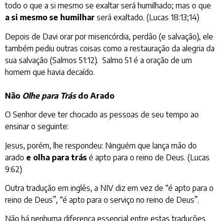
todo o que a si mesmo se exaltar será humilhado; mas o que
a si mesmo se humilhar
será exaltado. (Lucas 18:13;14)
Depois de Davi orar por misericórdia, perdão (e salvação), ele
também pediu outras coisas como a restauração da alegria da
sua salvação (Salmos 51:12). Salmo 51 é a oração de um
homem que havia decaído.
Não
Olhe para Trás
do Arado
O Senhor deve ter chocado as pessoas de seu tempo ao
ensinar o seguinte:
Jesus, porém, lhe respondeu: Ninguém que lança mão do
arado
e olha para trás
é apto para o reino de Deus. (Lucas
9:62)
Outra tradução em inglês, a NIV diz em vez de “é apto para o
reino de Deus”, “é apto para o serviço no reino de Deus”.
Não há nenhuma diferença essencial entre estas traduções