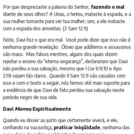
Por que desprezaste a palavra do Senhor,
fazendo o mal
diante de seus olhos? A Urias, o heteu, mataste à espada, e a
sua mulher tomaste para ser tua mulher; sim, a ele mataste
com a espada dos amonitas. (2 Sam 12:9)
Note, Davi fez o que era mal. Você pode dizer que isso não é
nenhuma grande revelação. Óbvio que adúlteros e assassinos
são maus. Mas falsos mestres, alguns dos quais dizem
rejeitar o ensino da “eterna segurança”, declarariam que Davi
não perdeu a sua salvação, mesmo que I Cor 6:9;10 e Apo
21:8 sejam tão claros. Quando II Sam 12:9 são casados com
isso e com o texto a seguir, nós temos até mais suporte para
a evidência de que Davi de fato perdeu sua salvação neste
período negro de sua vida.
Davi
Morreu
Espiritualmente
Quando eu disser ao justo que certamente viverá, e ele,
confiando na sua justiça,
praticar iniqüidade
, nenhuma das