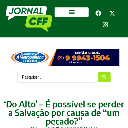
Segurança Pública
Mais categorias
‘Do Alto’ – É possível se perder
a Salvação por causa de “um
pecado?”