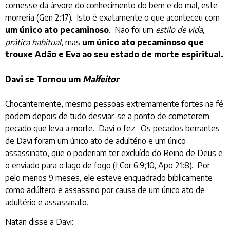
comesse da árvore do conhecimento do bem e do mal, este
morreria (Gen 2:17). Isto é exatamente o que aconteceu com
um único ato pecaminoso
. Não foi um
estilo de vida,
prática habitual
, mas
um único ato pecaminoso que
trouxe Adão e Eva ao seu estado de morte espiritual.
Davi se Tornou um
Malfeitor
Chocantemente, mesmo pessoas extremamente fortes na fé
podem depois de tudo desviar-se a ponto de cometerem
pecado que leva a morte. Davi o fez. Os pecados berrantes
de Davi foram um único ato de adultério e um único
assassinato, que o poderiam ter excluído do Reino de Deus e
o enviado para o lago de fogo (I Cor 6:9;10, Apo 21:8). Por
pelo menos 9 meses, ele esteve enquadrado biblicamente
como adúltero e assassino por causa de um único ato de
adultério e assassinato.
Natan disse a Davi: