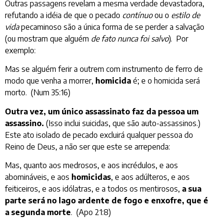
Outras passagens revelam a mesma verdade devastadora,
refutando a idéia de que o pecado
contínuo
ou o
estilo de
vida
pecaminoso são a única forma de se perder a salvação
(ou mostram que alguém
de fato nunca foi salvo
). Por
exemplo:
Mas se alguém ferir a outrem com instrumento de ferro de
modo que venha a morrer,
homicida
é; e o homicida será
morto. (Num 35:16)
Outra vez, um único assassinato faz da pessoa um
assassino.
(Isso inclui suicidas, que são auto-assassinos.)
Este ato isolado de pecado excluirá qualquer pessoa do
Reino de Deus, a não ser que este se arrependa:
Mas, quanto aos medrosos, e aos incrédulos, e aos
abomináveis, e aos
homicidas
, e aos adúlteros, e aos
feiticeiros, e aos idólatras, e a todos os mentirosos,
a sua
parte será no lago ardente de fogo e enxofre, que é
a segunda morte
. (Apo 21:8)