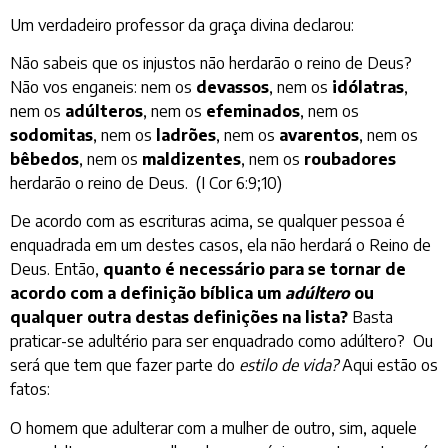
Um verdadeiro professor da graça divina declarou:
Não sabeis que os injustos não herdarão o reino de Deus?
Não vos enganeis: nem os
devassos
, nem os
idólatras
,
nem os
adúlteros
, nem os
efeminados
, nem os
sodomitas
, nem os
ladrões
, nem os
avarentos
, nem os
bêbedos
, nem os
maldizentes
, nem os
roubadores
herdarão o reino de Deus. (I Cor 6:9;10)
De acordo com as escrituras acima, se qualquer pessoa é
enquadrada em um destes casos, ela não herdará o Reino de
Deus. Então,
quanto é necessário para se tornar de
acordo com a definição bíblica um
adúltero
ou
qualquer outra destas definições na lista?
Basta
praticar-se adultério para ser enquadrado como adúltero? Ou
será que tem que fazer parte do
estilo de vida?
Aqui estão os
fatos:
O homem que adulterar com a mulher de outro, sim, aquele