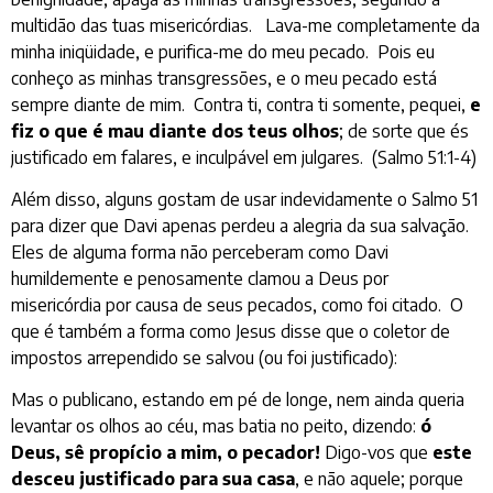
multidão das tuas misericórdias. Lava-me completamente da
minha iniqüidade, e purifica-me do meu pecado. Pois eu
conheço as minhas transgressões, e o meu pecado está
sempre diante de mim. Contra ti, contra ti somente, pequei,
e
fiz o que é mau diante dos teus olhos
; de sorte que és
justificado em falares, e inculpável em julgares. (Salmo 51:1-4)
Além disso, alguns gostam de usar indevidamente o Salmo 51
para dizer que Davi apenas perdeu a alegria da sua salvação.
Eles de alguma forma não perceberam como Davi
humildemente e penosamente clamou a Deus por
misericórdia por causa de seus pecados, como foi citado. O
que é também a forma como Jesus disse que o coletor de
impostos arrependido se salvou (ou foi justificado):
Mas o publicano, estando em pé de longe, nem ainda queria
levantar os olhos ao céu, mas batia no peito, dizendo:
ó
Deus, sê propício a mim, o pecador!
Digo-vos que
este
desceu justificado para sua casa
, e não aquele; porque