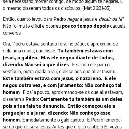
seja necessário morrer contigo, de modo algum te negarei. E
o mesmo disseram todos os discípulos. (Mat 26:31-35)
Então, quanto levou para Pedro
negar
a Jesus e
decair da fé
?
Não foi muito difícil e ocorreu
pouco tempo depois
daquela
conversa:
Ora, Pedro estava sentado fora, no pátio; e aproximou-se
dele uma criada, que disse:
Tu também estavas com
Jesus, o galileu. Mas ele negou diante de todos,
dizendo: Não sei o que dizes
. E saindo ele para o
vestíbulo, outra criada o viu, e disse aos que ali estavam:
Este também estava com Jesus, o nazareno. E ele
negou outra vez, e com juramento: Não conheço tal
homem
. E daí a pouco, aproximando-se os que ali estavam,
disseram a Pedro:
Certamente tu também és um deles
pois a tua fala te denuncia. Então começou ele a
praguejar e a jurar, dizendo: Não conheço esse
homem.
E imediatamente o galo cantou. E Pedro lembrou-
se do que dissera Jesus: Antes que o galo cante, três vezes