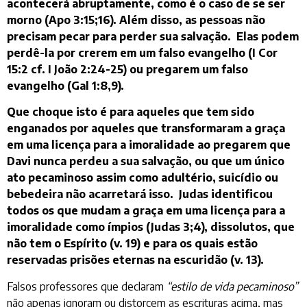
acontecerá abruptamente, como é o caso de se ser
morno (Apo 3:15;16). Além disso, as pessoas não
precisam pecar para perder sua salvação. Elas podem
perdê-la por crerem em um falso evangelho (I Cor
15:2 cf. I João 2:24-25) ou pregarem um falso
evangelho (Gal 1:8,9).
Que choque isto é para aqueles que tem sido
enganados por aqueles que transformaram a graça
em uma licença para a imoralidade ao pregarem que
Davi nunca perdeu a sua salvação, ou que um único
ato pecaminoso assim como adultério, suicídio ou
bebedeira não acarretará isso. Judas identificou
todos os que mudam a graça em uma licença para a
imoralidade como ímpios (Judas 3;4), dissolutos, que
não tem o Espírito (v. 19) e para os quais estão
reservadas prisões eternas na escuridão (v. 13).
Falsos professores que declaram
“estilo de vida pecaminoso”
não apenas ignoram ou distorcem as escrituras acima, mas