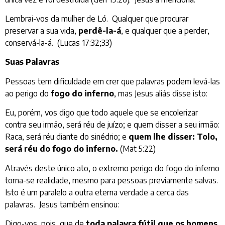
Lembrai-vos da mulher de Ló. Qualquer que procurar
preservar a sua vida,
perdê-la-á
, e qualquer que a perder,
conservá-la-á. (Lucas 17:32;33)
Suas Palavras
Pessoas tem dificuldade em crer que palavras podem levá-las
ao perigo do
fogo do inferno
, mas Jesus aliás disse isto:
Eu, porém, vos digo que todo aquele que se encolerizar
contra seu irmão, será réu de juízo; e quem disser a seu irmão:
Raca, será réu diante do sinédrio; e
quem lhe disser: Tolo,
será réu do fogo do inferno.
(Mat 5:22)
Através deste único ato, o extremo perigo do fogo do inferno
torna-se realidade, mesmo para pessoas previamente salvas.
Isto é um paralelo a outra eterna verdade a cerca das
palavras. Jesus também ensinou:
Digo-vos, pois, que de
toda palavra fútil que os homens