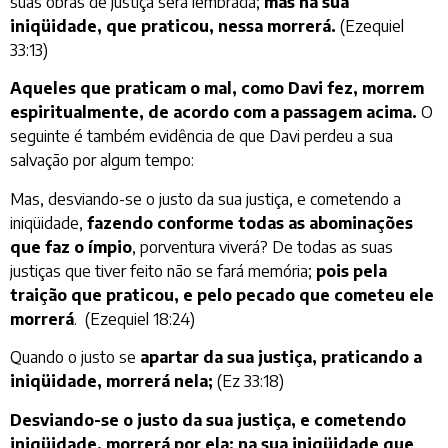
suas obras de justiça será lembrada;
mas na sua
iniqüidade, que praticou, nessa morrerá.
(Ezequiel
33:13)
Aqueles que praticam o mal, como Davi fez, morrem
espiritualmente, de acordo com a passagem acima.
O
seguinte é também evidência de que Davi perdeu a sua
salvação por algum tempo:
Mas, desviando-se o justo da sua justiça, e cometendo a
iniqüidade,
fazendo conforme todas as abominações
que faz o ímpio
, porventura viverá? De todas as suas
justiças que tiver feito não se fará memória;
pois pela
traição que praticou, e pelo pecado que cometeu ele
morrerá
. (Ezequiel 18:24)
Quando o justo se
apartar da sua justiça, praticando a
iniqüidade, morrerá nela;
(Ez 33:18)
Desviando-se o justo da sua justiça, e cometendo
iniqüidade, morrerá por ela; na sua iniqüidade que