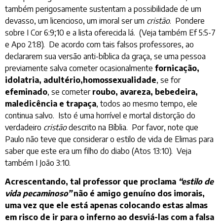
também perigosamente sustentam a possibilidade de um
devasso, um licencioso, um imoral ser um
cristão
. Pondere
sobre I Cor 6:9;10 e a lista oferecida lá. (Veja também Ef 5:5-7
e Apo 21:8). De acordo com tais falsos professores, ao
declararem sua versão anti-bíblica da graça, se uma pessoa
previamente salva cometer ocasionalmente
fornicação,
idolatria, adultério,homossexualidade
, se for
efeminado
, se cometer
roubo, avareza, bebedeira,
maledicência e trapaça
, todos ao mesmo tempo, ele
continua salvo. Isto é uma horrível e mortal distorção do
verdadeiro
cristão
descrito na Bíblia. Por favor, note que
Paulo não teve que considerar o estilo de vida de Elimas para
saber que este era um filho do diabo (Atos 13:10). Veja
também I João 3:10.
Acrescentando, tal professor que proclama
“estilo de
vida pecaminoso”
não é amigo genuíno dos imorais,
uma vez que ele está apenas colocando estas almas
em risco de ir para o inferno ao desviá-las com a falsa