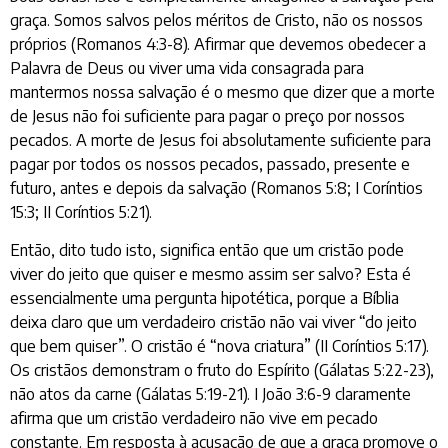
graça. Somos salvos pelos méritos de Cristo, não os nossos
próprios (Romanos 4:3-8). Afirmar que devemos obedecer a
Palavra de Deus ou viver uma vida consagrada para
mantermos nossa salvação é o mesmo que dizer que a morte
de Jesus não foi suficiente para pagar o preço por nossos
pecados. A morte de Jesus foi absolutamente suficiente para
pagar por todos os nossos pecados, passado, presente e
futuro, antes e depois da salvação (Romanos 5:8; I Coríntios
15:3; II Coríntios 5:21).
Então, dito tudo isto, significa então que um cristão pode
viver do jeito que quiser e mesmo assim ser salvo? Esta é
essencialmente uma pergunta hipotética, porque a Bíblia
deixa claro que um verdadeiro cristão não vai viver “do jeito
que bem quiser”. O cristão é “nova criatura” (II Coríntios 5:17).
Os cristãos demonstram o fruto do Espírito (Gálatas 5:22-23),
não atos da carne (Gálatas 5:19-21). I João 3:6-9 claramente
afirma que um cristão verdadeiro não vive em pecado
constante. Em resposta à acusação de que a graça promove o