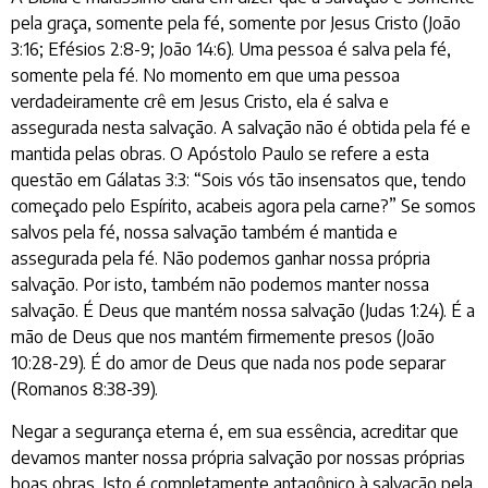
pela graça, somente pela fé, somente por Jesus Cristo (João
3:16; Efésios 2:8-9; João 14:6). Uma pessoa é salva pela fé,
somente pela fé. No momento em que uma pessoa
verdadeiramente crê em Jesus Cristo, ela é salva e
assegurada nesta salvação. A salvação não é obtida pela fé e
mantida pelas obras. O Apóstolo Paulo se refere a esta
questão em Gálatas 3:3: “Sois vós tão insensatos que, tendo
começado pelo Espírito, acabeis agora pela carne?” Se somos
salvos pela fé, nossa salvação também é mantida e
assegurada pela fé. Não podemos ganhar nossa própria
salvação. Por isto, também não podemos manter nossa
salvação. É Deus que mantém nossa salvação (Judas 1:24). É a
mão de Deus que nos mantém firmemente presos (João
10:28-29). É do amor de Deus que nada nos pode separar
(Romanos 8:38-39).
Negar a segurança eterna é, em sua essência, acreditar que
devamos manter nossa própria salvação por nossas próprias
boas obras. Isto é completamente antagônico à salvação pela