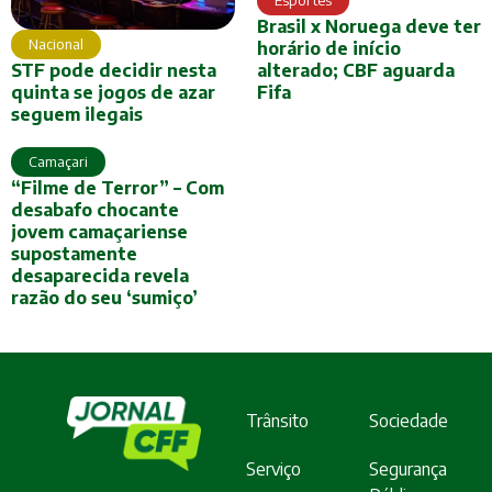
Esportes
Brasil x Noruega deve ter
Nacional
horário de início
STF pode decidir nesta
alterado; CBF aguarda
quinta se jogos de azar
Fifa
seguem ilegais
Camaçari
“Filme de Terror” – Com
desabafo chocante
jovem camaçariense
supostamente
desaparecida revela
razão do seu ‘sumiço’
Trânsito
Sociedade
Serviço
Segurança