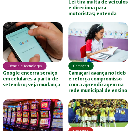
Lei tira multa de veículos
e direciona para
motoristas; entenda
Ciência e Tecnologia
Camaçari
Google encerra serviço
Camaçari avança no Ideb
em celulares a partir de
e reforça compromisso
setembro; veja mudança
com a aprendizagem na
rede municipal de ensino