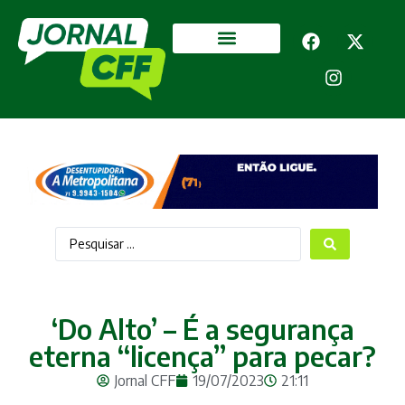
Segurança Pública
Mais categorias
‘Do Alto’ – É a segurança
eterna “licença” para pecar?
Jornal CFF
19/07/2023
21:11