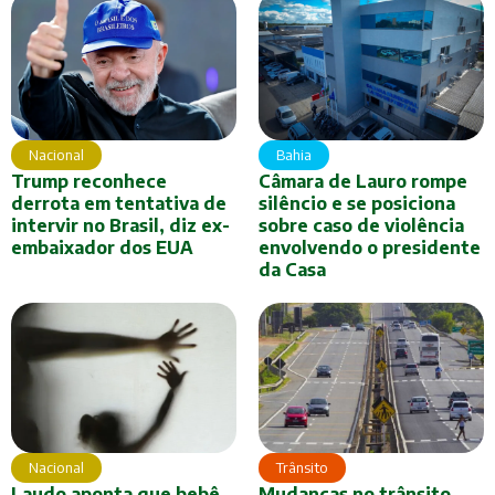
Nacional
Bahia
Trump reconhece
Câmara de Lauro rompe
derrota em tentativa de
silêncio e se posiciona
intervir no Brasil, diz ex-
sobre caso de violência
embaixador dos EUA
envolvendo o presidente
da Casa
Nacional
Trânsito
Laudo aponta que bebê
Mudanças no trânsito