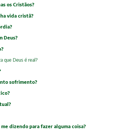
as os Cristãos?
ha vida cristã?
órdia?
om Deus?
o?
za que Deus é real?
?
tanto sofrimento?
tico?
tual?
 me dizendo para fazer alguma coisa?