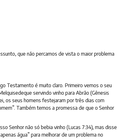
o assunto, que não percamos de vista o maior problema
igo Testamento é muito claro. Primeiro vemos o seu
 Melquisedeque servindo vinho para Abrão (Gênesis
rei, os seus homens festejaram por três dias com
 do homem”. Também temos a promessa de que o Senhor
osso Senhor não só bebia vinho (Lucas 7:34), mas disse
e “apenas água” para melhorar de um problema no