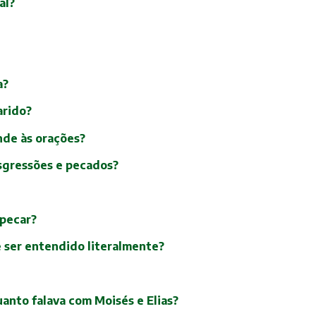
al?
a?
arido?
nde às orações?
nsgressões e pecados?
 pecar?
te ser entendido literalmente?
uanto falava com Moisés e Elias?