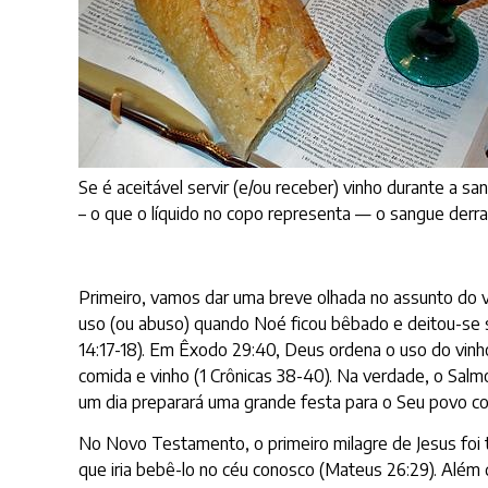
Se é aceitável servir (e/ou receber) vinho durante a 
– o que o líquido no copo representa — o sangue derra
Primeiro, vamos dar uma breve olhada no assunto do v
uso (ou abuso) quando Noé ficou bêbado e deitou-se s
14:17-18). Em Êxodo 29:40, Deus ordena o uso do vinho
comida e vinho (1 Crônicas 38-40). Na verdade, o Sa
um dia preparará uma grande festa para o Seu povo com 
No Novo Testamento, o primeiro milagre de Jesus foi t
que iria bebê-lo no céu conosco (Mateus 26:29). Além