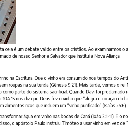
santa ceia é um debate válido entre os cristãos. Ao examinarmos 
mado de nosso Senhor e Salvador que institui a Nova Aliança.
inho na Escritura. Que o vinho era consumido nos tempos do Ant
em roupas na sua tenda (Gênesis 9:21). Mais tarde, vemos o rei
 como parte do sistema sacrificial. Quando Davi foi proclamado 
lmo 104:15 nos diz que Deus fez o vinho que “alegra o coração
alimentos ricos que incluem um “vinho purificado” (Isaías 25:6).
ransformar água em vinho nas bodas de Caná (João 2:1-11). E o n
 disso, o apóstolo Paulo instruiu Timóteo a usar vinho em vez d