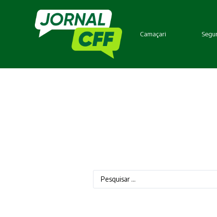
Camaçari
Segur