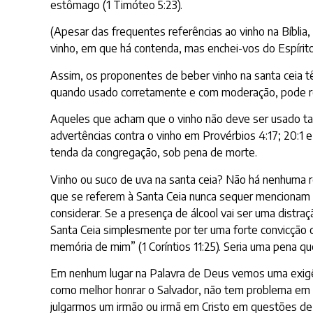
estômago (1 Timóteo 5:23).
(Apesar das frequentes referências ao vinho na Bíblia,
vinho, em que há contenda, mas enchei-vos do Espírito
Assim, os proponentes de beber vinho na santa ceia t
quando usado corretamente e com moderação, pode re
Aqueles que acham que o vinho não deve ser usado ta
advertências contra o vinho em Provérbios 4:17; 20:1 
tenda da congregação, sob pena de morte.
Vinho ou suco de uva na santa ceia? Não há nenhuma r
que se referem à Santa Ceia nunca sequer mencionam “
considerar. Se a presença de álcool vai ser uma distr
Santa Ceia simplesmente por ter uma forte convicção c
memória de mim” (1 Coríntios 11:25). Seria uma pena qu
Em nenhum lugar na Palavra de Deus vemos uma exigênc
como melhor honrar o Salvador, não tem problema em 
julgarmos um irmão ou irmã em Cristo em questões de 