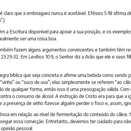
 é claro que a embriaguez nunca é aceitável. Efésios 5:18 afirma
”.)
êm a Escritura disponível para apoiar a sua posição, e os exemp
almente ser uma coisa boa.
mbém fazem alguns argumentos convincentes e também têm referên
e 23:29-32. Em Levítico 10:9, o Senhor diz a Arão que ele e seus
egra bíblica que seja concreta e afirme uma bebida como sendo p
vinho” ou “suco de uva”; elas simplesmente se referem “ao cálic
ação de qualquer forma, então isso é uma preocupação válida. Co
ontra o consumo de álcool. A instrução de Cristo era para que a i
e a presença de vinho fizesse alguém perder o foco e, assim, ign
ia em relação ao nível de fermentação do conteúdo do cálice. N
seguir essa convicção. Entretanto, devemos ter cuidado para nã
opinião pessoal.