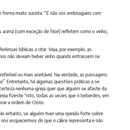
 de forma muito sucinta: “E não vos embriagueis com
los acima (com exceção de Noé) refletem como o vinho,
cias bíblicas a citar. Veja, por exemplo, as
 filhos não deviam beber vinho quando entrassem na
referível ou mais aceitável. Na verdade, as passagens
e”. Entretanto, há algumas questões práticas a se
m certeza nenhuma igreja quer que alguém se afaste da
greja fizeste “isto, todas as vezes que o beberdes, em
orar a ordem de Cristo.
o entanto, se alguém tiver uma opinião forte sobre
o nos esquecermos do que o cálice representa e não