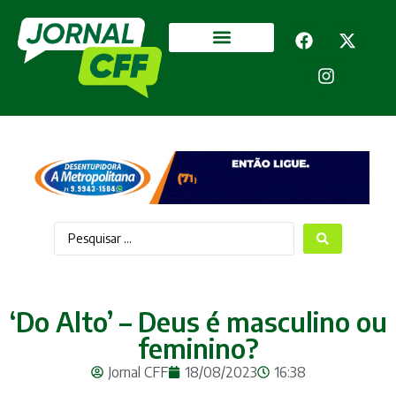
Segurança Pública
Mais categorias
‘Do Alto’ – Deus é masculino ou
feminino?
Jornal CFF
18/08/2023
16:38