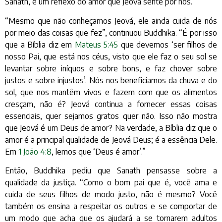
Sanath, é um reflexo do amor que Jeová sente por nós.
“Mesmo que não conheçamos Jeová, ele ainda cuida de nós
por meio das coisas que fez”, continuou Buddhika. “É por isso
que a Bíblia diz em
Mateus 5:45
que devemos ‘ser filhos de
nosso Pai, que está nos céus, visto que ele faz o seu sol se
levantar sobre iníquos e sobre bons, e faz chover sobre
justos e sobre injustos’. Nós nos beneficiamos da chuva e do
sol, que nos mantêm vivos e fazem com que os alimentos
cresçam, não é? Jeová continua a fornecer essas coisas
essenciais, quer sejamos gratos quer não. Isso não mostra
que Jeová é um Deus de amor? Na verdade, a Bíblia diz que o
amor é a principal qualidade de Jeová Deus; é a essência Dele.
Em
1 João 4:8
, lemos que ‘Deus é amor’.”
Então, Buddhika pediu que Sanath pensasse sobre a
qualidade da justiça. “Como o bom pai que é, você ama e
cuida de seus filhos de modo justo, não é mesmo? Você
também os ensina a respeitar os outros e se comportar de
um modo que acha que os ajudará a se tornarem adultos