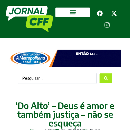
Segurança Pública
Mais categorias
‘Do Alto’ – Deus é amor e
também justiça – não se
esqueça