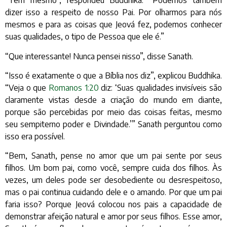
“Têm mesmo”, respondeu Buddhika. “Podemos também
dizer isso a respeito de nosso Pai. Por olharmos para nós
mesmos e para as coisas que Jeová fez, podemos conhecer
suas qualidades, o tipo de Pessoa que ele é.”
“Que interessante! Nunca pensei nisso”, disse Sanath.
“Isso é exatamente o que a Bíblia nos diz”, explicou Buddhika.
“Veja o que
Romanos 1:20
diz: ‘Suas qualidades invisíveis são
claramente vistas desde a criação do mundo em diante,
porque são percebidas por meio das coisas feitas, mesmo
seu sempiterno poder e Divindade.’” Sanath perguntou como
isso era possível.
“Bem, Sanath, pense no amor que um pai sente por seus
filhos. Um bom pai, como você, sempre cuida dos filhos. Às
vezes, um deles pode ser desobediente ou desrespeitoso,
mas o pai continua cuidando dele e o amando. Por que um pai
faria isso? Porque Jeová colocou nos pais a capacidade de
demonstrar afeição natural e amor por seus filhos. Esse amor,