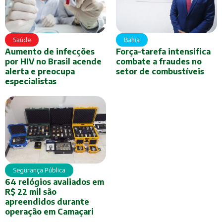
Saúde
Bahia
Aumento de infecções
Força-tarefa intensifica
por HIV no Brasil acende
combate a fraudes no
alerta e preocupa
setor de combustíveis
especialistas
Segurança Pública
64 relógios avaliados em
R$ 22 mil são
apreendidos durante
operação em Camaçari