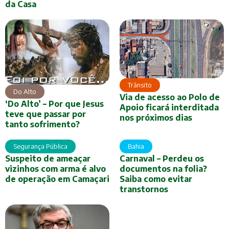
da Casa
Trânsito
Do Alto
Via de acesso ao Polo de
‘Do Alto’ – Por que Jesus
Apoio ficará interditada
teve que passar por
nos próximos dias
tanto sofrimento?
Segurança Pública
Bahia
Suspeito de ameaçar
Carnaval – Perdeu os
vizinhos com arma é alvo
documentos na folia?
de operação em Camaçari
Saiba como evitar
transtornos