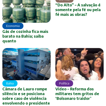
“Do Alto” – A salvação é
somente pela fé ou pela
fé mais as obras?
Economia
Gás de cozinha fica mais
barato na Bahia; saiba
quanto
Bahia
Política
Câmara de Lauro rompe
Vídeo – Reforma dos
silêncio e se posiciona
militares tem gritos de
sobre caso de violência
‘Bolsonaro traidor’
envolvendo o presidente