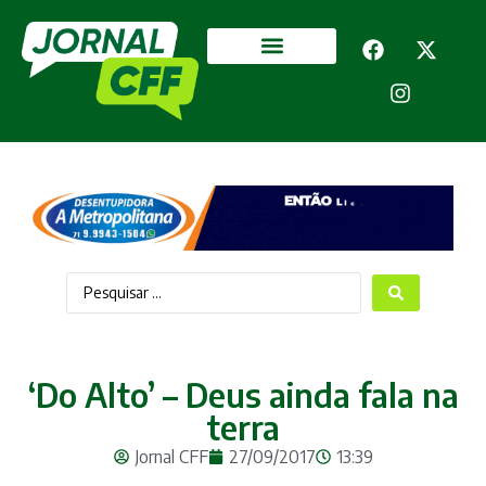
Segurança Pública
Mais categorias
‘Do Alto’ – Deus ainda fala na
terra
Jornal CFF
27/09/2017
13:39