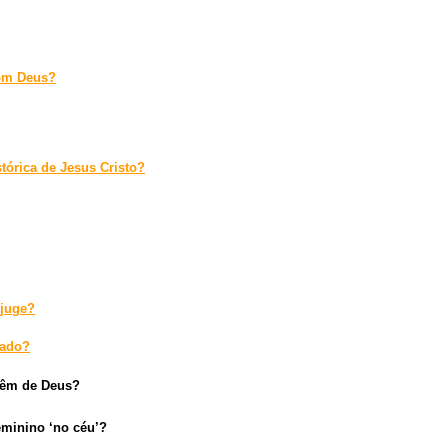
com Deus?
stórica de Jesus Cristo?
njuge?
zado?
 vêm de Deus?
eminino ‘no céu’?