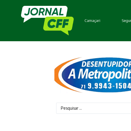
Camaçari
Segur