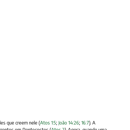
eles que creem nele (
Atos 1:5
;
João 14:26
;
16:7
). A
crentes em Pentecostes (
Atos 2
). Agora, quando uma