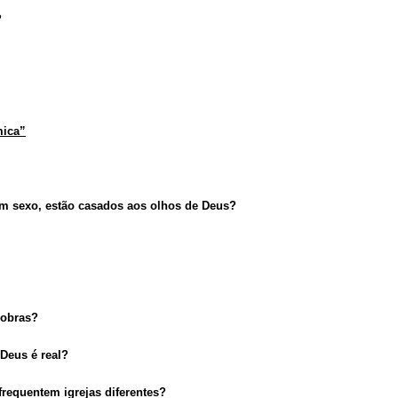
?
mica”
em sexo, estão casados aos olhos de Deus?
 obras?
Deus é real?
requentem igrejas diferentes?