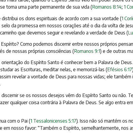
 se torna uma parte permanente de sua vida (
Romanos 8:14
;
1 Co
distribui os dons espirituais de acordo com a sua vontade (
1 Corí
selo da promessa em nossos corações até o dia da volta de Jesu
o caminho que devemos seguir e revelando a verdade de Deus (
Lu
spírito? Como podemos discernir entre nossos próprios pensamen
vés de nossas próprias consciências (
Romanos 9:1
) e de outras ma
orientação do Espírito Santo é conhecer bem a Palavra de Deus. A
studar as Escrituras, meditar nelas, e memorizá-las (
Efésios 6:17
 assim revelar a vontade de Deus para nossas vidas; ele também i
.
discernir se os nossos desejos vêm do Espírito Santo ou não. T
 fazer qualquer coisa contrária à Palavra de Deus. Se algo entra em
ua com o Pai (
1 Tessalonicenses 5:17
). Isso não só mantém os n
ale em nosso favor: “Também o Espírito, semelhantemente, nos 