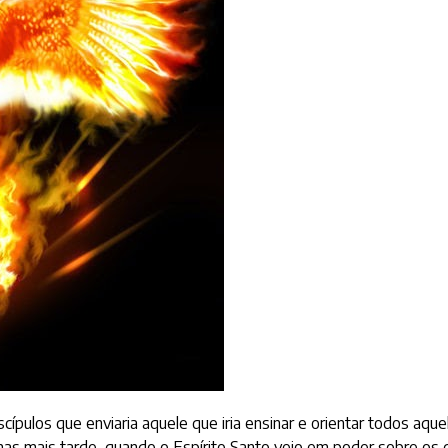
cípulos que enviaria aquele que iria ensinar e orientar todos aqu
s mais tarde, quando o Espírito Santo veio em poder sobre os 