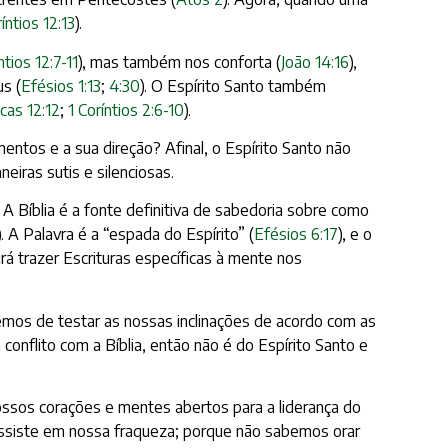
ríntios 12:13
).
ntios 12:7-11
), mas também nos conforta (
João 14:16
),
s (
Efésios 1:13
;
4:30
). O Espírito Santo também
cas 12:12
;
1 Coríntios 2:6-10
).
tos e a sua direção? Afinal, o Espírito Santo não
neiras sutis e silenciosas.
 Bíblia é a fonte definitiva de sabedoria sobre como
). A Palavra é a “espada do Espírito” (
Efésios 6:17
), e o
rá trazer Escrituras específicas à mente nos
emos de testar as nossas inclinações de acordo com as
 conflito com a Bíblia, então não é do Espírito Santo e
ossos corações e mentes abertos para a liderança do
assiste em nossa fraqueza; porque não sabemos orar