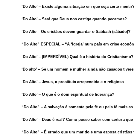
‘Do Alto’ – Existe alguma situação em que seja certo mentir
‘Do Alto’ – Será que Deus nos castiga quando pecamos?
‘Do Alto – Os cristãos devem guardar o Sabbath (sábado)?’
“Do Alto” ESPECIAL – “A ‘igreja’ num país em crise econô
‘Do Alto’ – (IMPERDÍVEL) Qual é a história do Cristianismo?
‘Do alto’ – Se um homem e mulher ainda não casados tiver
‘Do Alto’ – Jesus, a prostituta arrependida e o religioso
‘Do Alto’ – O que é o dom espiritual de liderança?
“Do Alto” – A salvação é somente pela fé ou pela fé mais as
‘Do Alto’ – Deus é real? Como posso saber com certeza que 
“Do Alto” – É errado que um marido e uma esposa cristãos f