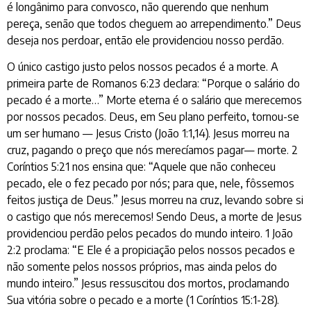
é longânimo para convosco, não querendo que nenhum
pereça, senão que todos cheguem ao arrependimento.” Deus
deseja nos perdoar, então ele providenciou nosso perdão.
O único castigo justo pelos nossos pecados é a morte. A
primeira parte de Romanos 6:23 declara: “Porque o salário do
pecado é a morte…” Morte eterna é o salário que merecemos
por nossos pecados. Deus, em Seu plano perfeito, tornou-se
um ser humano — Jesus Cristo (João 1:1,14). Jesus morreu na
cruz, pagando o preço que nós merecíamos pagar— morte. 2
Coríntios 5:21 nos ensina que: “Aquele que não conheceu
pecado, ele o fez pecado por nós; para que, nele, fôssemos
feitos justiça de Deus.” Jesus morreu na cruz, levando sobre si
o castigo que nós merecemos! Sendo Deus, a morte de Jesus
providenciou perdão pelos pecados do mundo inteiro. 1 João
2:2 proclama: “E Ele é a propiciação pelos nossos pecados e
não somente pelos nossos próprios, mas ainda pelos do
mundo inteiro.” Jesus ressuscitou dos mortos, proclamando
Sua vitória sobre o pecado e a morte (1 Coríntios 15:1-28).