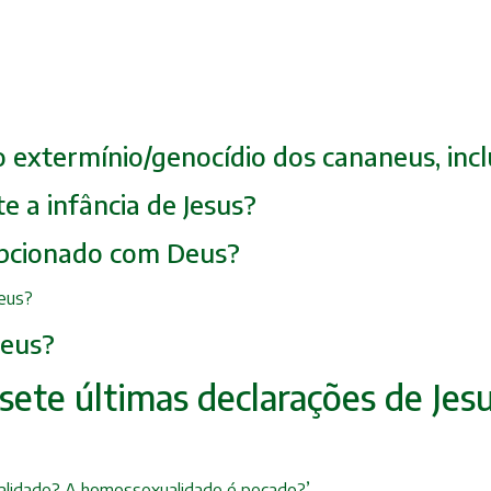
o extermínio/genocídio dos cananeus, incl
e a infância de Jesus?
cepcionado com Deus?
teus?
Deus?
sete últimas declarações de Jesu
xualidade? A homossexualidade é pecado?’