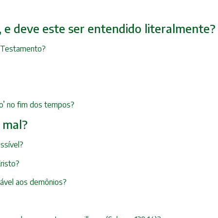
r, e deve este ser entendido literalmente?
o Testamento?
ro’ no fim dos tempos?
o mal?
ssível?
risto?
erável aos demônios?