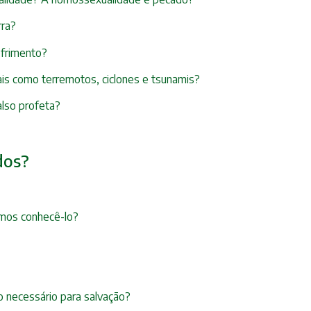
rra?
ofrimento?
ais como terremotos, ciclones e tsunamis?
also profeta?
dos?
mos conhecê-lo?
 necessário para salvação?