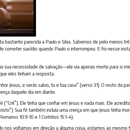
 bastante parecida a Paulo e Silas. Sabemos de pelo menos três
e cometer suicídio quando Paulo o interrompeu. E foi nesse in
a sua necessidade de salvação—ele via apenas morte para si mes
 que eles tinham a resposta.
nhor Jesus, e serás salvo, tu e tua casa” (verso 31). O resto 
rença daquele dia em diante.
Crê”). Ele tinha que confiar em Jesus e nada mais. Ele acredito
risto”). Sua fé também incluía uma crença em que Jesus tinha mor
Romanos 10:9-10
e
1 Coríntios 15:1-4
).
uando nos voltamos em direção a alguma coisa, estamos ao mesmo 