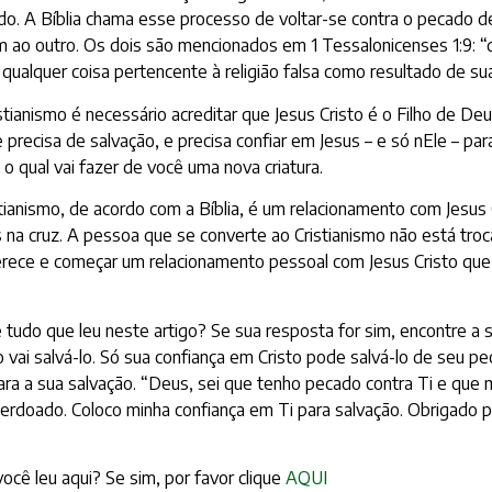
do. A Bíblia chama esse processo de voltar-se contra o pecado d
m ao outro. Os dois são mencionados em
1 Tessalonicenses 1:9
: 
e qualquer coisa pertencente à religião falsa como resultado de su
stianismo é necessário acreditar que Jesus Cristo é o Filho de D
recisa de salvação, e precisa confiar em Jesus – e só nEle – para
 o qual vai fazer de você uma nova criatura.
stianismo, de acordo com a Bíblia, é um relacionamento com Jesus
us na cruz. A pessoa que se converte ao Cristianismo não está tro
ferece e começar um relacionamento pessoal com Jesus Cristo qu
 tudo que leu neste artigo? Se sua resposta for sim, encontre a
o vai salvá-lo. Só sua confiança em Cristo pode salvá-lo de seu 
ara a sua salvação. “Deus, sei que tenho pecado contra Ti e que 
erdoado. Coloco minha confiança em Ti para salvação. Obrigado p
cê leu aqui? Se sim, por favor clique
AQUI