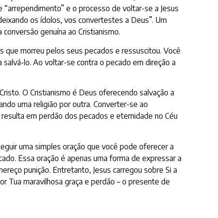
e “arrependimento” e o processo de voltar-se a Jesus
“deixando os ídolos, vos convertestes a Deus”. Um
a conversão genuína ao Cristianismo.
eus que morreu pelos seus pecados e ressuscitou. Você
 salvá-lo. Ao voltar-se contra o pecado em direção a
 Cristo. O Cristianismo é Deus oferecendo salvação a
cando uma religião por outra. Converter-se ao
e resulta em perdão dos pecados e eternidade no Céu
 seguir uma simples oração que você pode oferecer a
pecado. Essa oração é apenas uma forma de expressar a
mereço punição. Entretanto, Jesus carregou sobre Si a
or Tua maravilhosa graça e perdão – o presente de