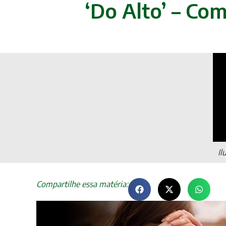
‘Do Alto’ – Co
Il
Compartilhe essa matéria: