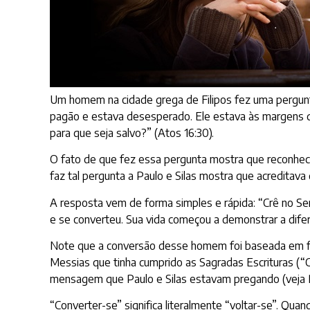
Um homem na cidade grega de Filipos fez uma pergunta
pagão e estava desesperado. Ele estava às margens d
para que seja salvo?” (
Atos 16:30
).
O fato de que fez essa pergunta mostra que reconheci
faz tal pergunta a Paulo e Silas mostra que acreditava
A resposta vem de forma simples e rápida: “Crê no Se
e se converteu. Sua vida começou a demonstrar a dife
Note que a conversão desse homem foi baseada em fé (“
Messias que tinha cumprido as Sagradas Escrituras (“C
mensagem que Paulo e Silas estavam pregando (veja
“Converter-se” significa literalmente “voltar-se”. Q