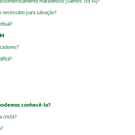
o assombrosamente maravilhoso (Salmos 139:14)?
 necessário para salvação?
ritual?
QM
ecadores?
fícil?
 podemos conhecê-lo?
 cristã?
a?