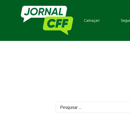
Camaçari
Segur