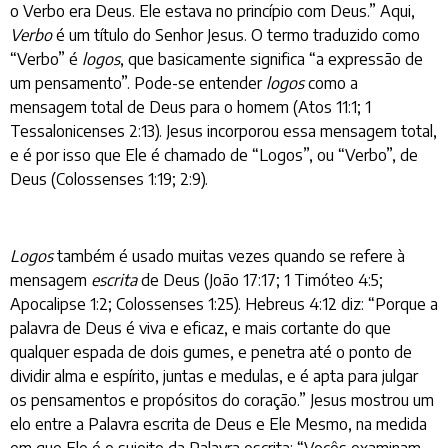
o Verbo era Deus. Ele estava no princípio com Deus.” Aqui,
Verbo
é um título do Senhor Jesus. O termo traduzido como
“Verbo” é
logos
, que basicamente significa “a expressão de
um pensamento”. Pode-se entender
logos
como a
mensagem total de Deus para o homem (Atos 11:1; 1
Tessalonicenses 2:13). Jesus incorporou essa mensagem total,
e é por isso que Ele é chamado de “Logos”, ou “Verbo”, de
Deus (Colossenses 1:19; 2:9).
Logos
também é usado muitas vezes quando se refere à
mensagem
escrita
de Deus (João 17:17; 1 Timóteo 4:5;
Apocalipse 1:2; Colossenses 1:25). Hebreus 4:12 diz: “Porque a
palavra de Deus é viva e eficaz, e mais cortante do que
qualquer espada de dois gumes, e penetra até o ponto de
dividir alma e espírito, juntas e medulas, e é apta para julgar
os pensamentos e propósitos do coração.” Jesus mostrou um
elo entre a Palavra escrita de Deus e Ele Mesmo, na medida