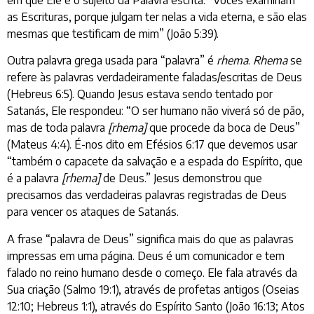
em que Ele é o sujeito da Palavra escrita: “Vocês examinam
as Escrituras, porque julgam ter nelas a vida eterna, e são elas
mesmas que testificam de mim” (João 5:39).
Outra palavra grega usada para “palavra” é
rhema
.
Rhema
se
refere às palavras verdadeiramente faladas/escritas de Deus
(Hebreus 6:5). Quando Jesus estava sendo tentado por
Satanás, Ele respondeu: “O ser humano não viverá só de pão,
mas de toda palavra
[rhema]
que procede da boca de Deus”
(Mateus 4:4). É-nos dito em Efésios 6:17 que devemos usar
“também o capacete da salvação e a espada do Espírito, que
é a palavra
[rhema]
de Deus.” Jesus demonstrou que
precisamos das verdadeiras palavras registradas de Deus
para vencer os ataques de Satanás.
A frase “palavra de Deus” significa mais do que as palavras
impressas em uma página. Deus é um comunicador e tem
falado no reino humano desde o começo. Ele fala através da
Sua criação (Salmo 19:1), através de profetas antigos (Oseias
12:10; Hebreus 1:1), através do Espírito Santo (João 16:13; Atos