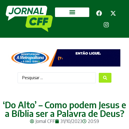
Segurança Pública
Mais categorias
‘Do Alto’ – Como podem Jesus e
a Bíblia ser a Palavra de Deus?
Jornal CFF
31/10/2023
20:59