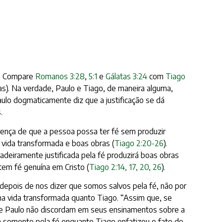
ão. Compare
Romanos 3:28
,
5:1
e
Gálatas 3:24
com
Tiago
as). Na verdade, Paulo e Tiago, de maneira alguma,
Paulo dogmaticamente diz que a justificação se dá
.
rença de que a pessoa possa ter fé sem produzir
 vida transformada e boas obras (
Tiago 2:20-26
).
dadeiramente justificada pela fé produzirá boas obras
tem fé genuína em Cristo (
Tiago 2:14, 17, 20, 26
).
 depois de nos dizer que somos salvos pela fé, não por
ma vida transformada quanto Tiago. “Assim que, se
 e Paulo não discordam em seus ensinamentos sobre a
m somente pela fé enquanto Tiago enfatizou o fato de