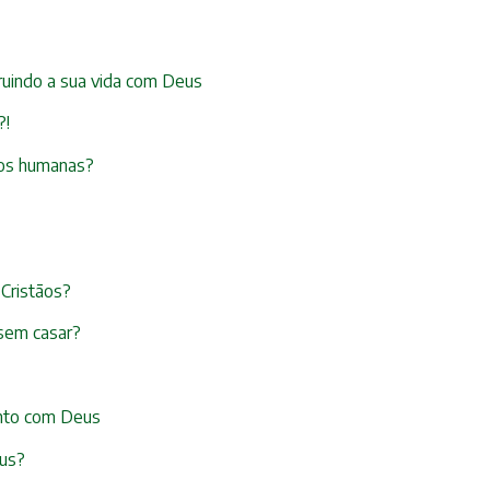
truindo a sua vida com Deus
?!
ãos humanas?
 Cristãos?
 sem casar?
ento com Deus
eus?