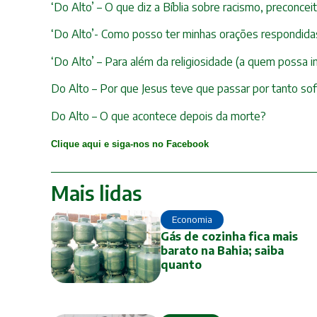
‘Do Alto’ – O que diz a Bíblia sobre racismo, preconcei
‘Do Alto’- Como posso ter minhas orações respondid
‘Do Alto’ – Para além da religiosidade (a quem possa i
Do Alto – Por que Jesus teve que passar por tanto so
Do Alto – O que acontece depois da morte?
Clique aqui e siga-nos no Facebook
Mais lidas
Economia
Gás de cozinha fica mais
barato na Bahia; saiba
quanto