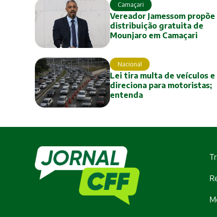
Camaçari
Vereador Jamessom propõe 
distribuição gratuita de
Mounjaro em Camaçari
Nacional
Lei tira multa de veículos e
direciona para motoristas;
entenda
Tr
Re
M