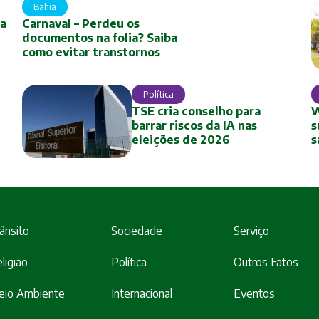
Bahia
a
Carnaval – Perdeu os
documentos na folia? Saiba
como evitar transtornos
Política
TSE cria conselho para
W
barrar riscos da IA nas
s
eleições de 2026
s
ânsito
Sociedade
Serviço
ligião
Política
Outros Fatos
eio Ambiente
Internacional
Eventos