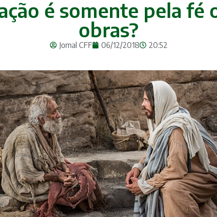
vação é somente pela fé 
obras?
Jornal CFF
06/12/2018
20:52