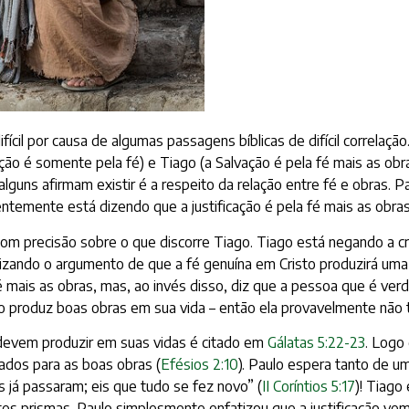
ícil por causa de algumas passagens bíblicas de difícil correlaç
ção é somente pela fé) e Tiago (a Salvação é pela fé mais as obr
alguns afirmam existir é a respeito da relação entre fé e obras. 
ntemente está dizendo que a justificação é pela fé mais as obras
om precisão sobre o que discorre Tiago. Tiago está negando a c
tizando o argumento de que a fé genuína em Cristo produzirá uma
é mais as obras, mas, ao invés disso, diz que a pessoa que é ver
o produz boas obras em sua vida – então ela provavelmente não 
devem produzir em suas vidas é citado em
Gálatas 5:22-23
. Logo
iados para as boas obras (
Efésios 2:10
). Paulo espera tanto de u
s já passaram; eis que tudo se fez novo” (
II Coríntios 5:17
)! Tiago
es prismas. Paulo simplesmente enfatizou que a justificação ve