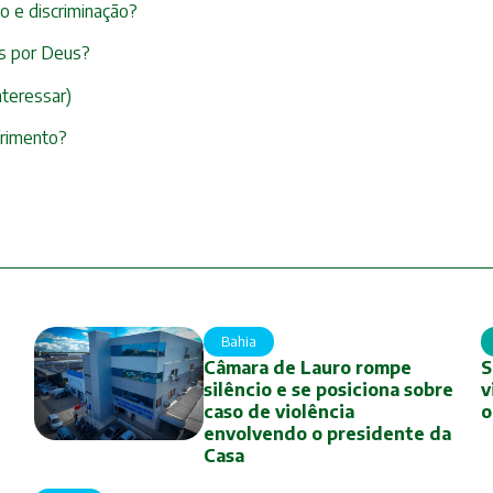
to e discriminação?
as por Deus?
nteressar)
frimento?
Bahia
Câmara de Lauro rompe
S
silêncio e se posiciona sobre
v
caso de violência
o
envolvendo o presidente da
Casa