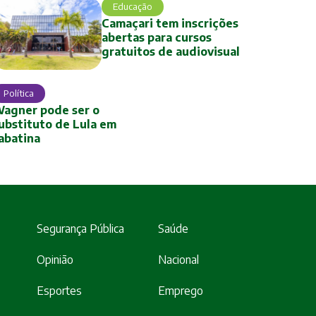
Educação
Camaçari tem inscrições
abertas para cursos
gratuitos de audiovisual
Política
agner pode ser o
ubstituto de Lula em
abatina
Segurança Pública
Saúde
Opinião
Nacional
Esportes
Emprego