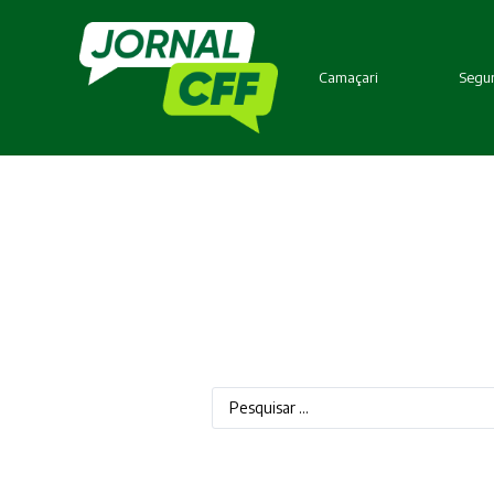
Camaçari
Segur