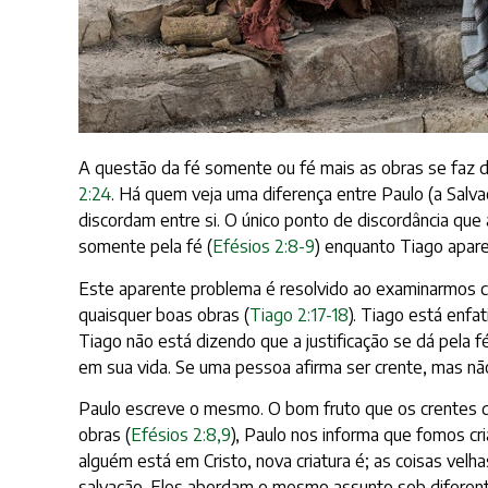
A questão da fé somente ou fé mais as obras se faz dif
2:24
. Há quem veja uma diferença entre Paulo (a Salva
discordam entre si. O único ponto de discordância que 
somente pela fé (
Efésios 2:8
-9
) enquanto Tiago apare
Este aparente problema é resolvido ao examinarmos c
quaisquer boas obras (
Tiago 2:17-18
). Tiago está enfa
Tiago não está dizendo que a justificação se dá pela f
em sua vida. Se uma pessoa afirma ser crente, mas nã
Paulo escreve o mesmo. O bom fruto que os crentes 
obras (
Efésios 2:8,9
), Paulo nos informa que fomos cr
alguém está em Cristo, nova criatura é; as coisas velha
salvação. Eles abordam o mesmo assunto sob diferent