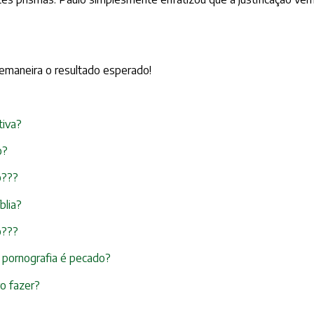
bremaneira o resultado esperado!
tiva?
o?
o???
blia?
o???
r pornografia é pecado?
vo fazer?