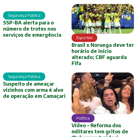
Segurança Pública
SSP-BA alerta para o
número de trotes nos
serviços de emergência
Esportes
Brasil x Noruega deve ter
horário de início
alterado; CBF aguarda
Fifa
Segurança Pública
Suspeito de ameaçar
vizinhos com arma é alvo
de operação em Camaçari
Política
Vídeo – Reforma dos
militares tem gritos de