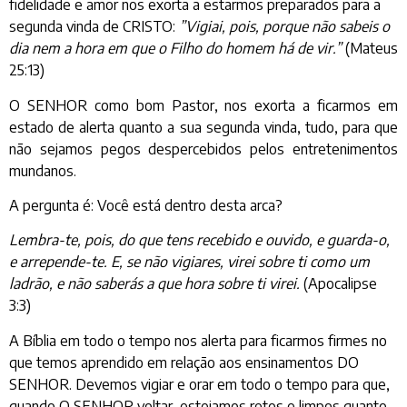
fidelidade e amor nos exorta a estarmos preparados para a
segunda vinda de CRISTO:
”Vigiai, pois, porque não sabeis o
dia nem a hora em que o Filho do homem há de vir.”
(Mateus
25:13)
O SENHOR como bom Pastor, nos exorta a ficarmos em
estado de alerta quanto a sua segunda vinda, tudo, para que
não sejamos pegos despercebidos pelos entretenimentos
mundanos.
A pergunta é: Você está dentro desta arca?
Lembra-te, pois, do que tens recebido e ouvido, e guarda-o,
e arrepende-te. E, se não vigiares, virei sobre ti como um
ladrão, e não saberás a que hora sobre ti virei.
(Apocalipse
3:3)
A Bíblia em todo o tempo nos alerta para ficarmos firmes no
que temos aprendido em relação aos ensinamentos DO
SENHOR. Devemos vigiar e orar em todo o tempo para que,
quando O SENHOR voltar, estejamos retos e limpos quanto