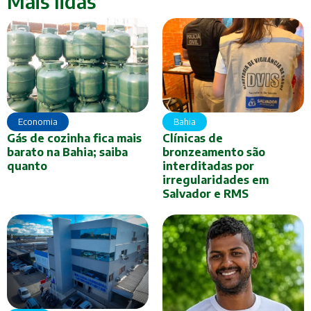
Mais lidas
Economia
Bahia
Gás de cozinha fica mais
Clínicas de
barato na Bahia; saiba
bronzeamento são
quanto
interditadas por
irregularidades em
Salvador e RMS