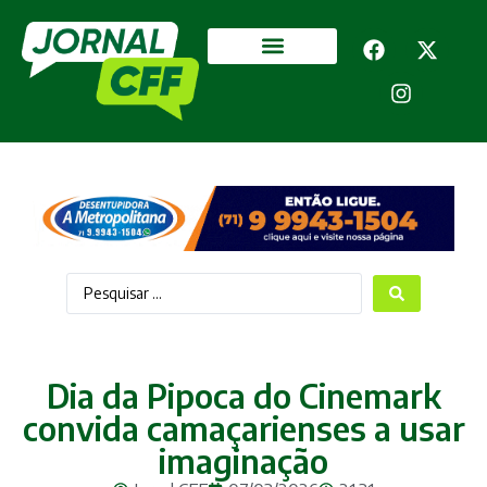
Segurança Pública
Mais categorias
Dia da Pipoca do Cinemark
convida camaçarienses a usar
imaginação