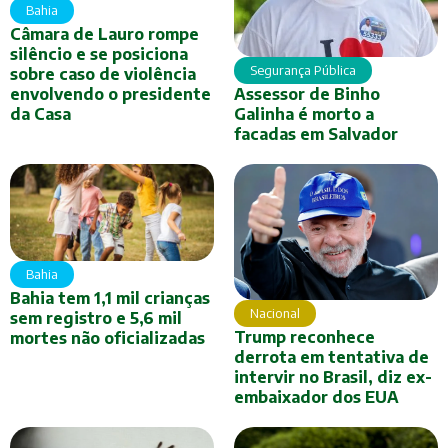
Bahia
Câmara de Lauro rompe
silêncio e se posiciona
Segurança Pública
sobre caso de violência
envolvendo o presidente
Assessor de Binho
da Casa
Galinha é morto a
facadas em Salvador
Bahia
Bahia tem 1,1 mil crianças
Nacional
sem registro e 5,6 mil
Trump reconhece
mortes não oficializadas
derrota em tentativa de
intervir no Brasil, diz ex-
embaixador dos EUA