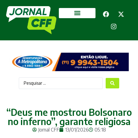
Segurança Pública
Mais categorias
“Deus me mostrou Bolsonaro
no inferno”, garante religiosa
Jornal CFF
13/01/2026
05:18