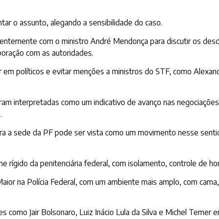
tar o assunto, alegando a sensibilidade do caso.
centemente com o ministro André Mendonça para discutir os des
boração com as autoridades.
r em políticos e evitar menções a ministros do STF, como Alexan
oram interpretadas como um indicativo de avanço nas negociaçõe
.
 para a sede da PF pode ser vista como um movimento nesse senti
ígido da penitenciária federal, com isolamento, controle de horá
or na Polícia Federal, com um ambiente mais amplo, com cama, ba
es como Jair Bolsonaro, Luiz Inácio Lula da Silva e Michel Temer