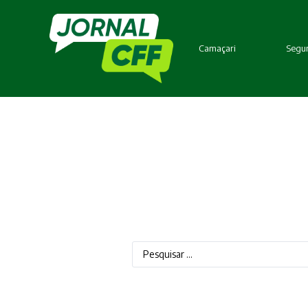
Camaçari
Segur