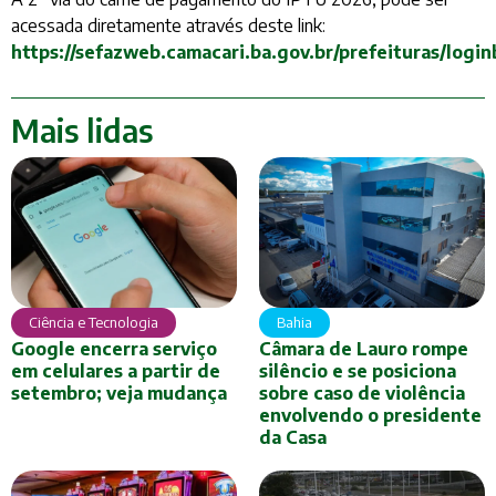
acessada diretamente através deste link:
https://sefazweb.camacari.ba.gov.br/prefeituras/login
Mais lidas
Ciência e Tecnologia
Bahia
Google encerra serviço
Câmara de Lauro rompe
em celulares a partir de
silêncio e se posiciona
setembro; veja mudança
sobre caso de violência
envolvendo o presidente
da Casa