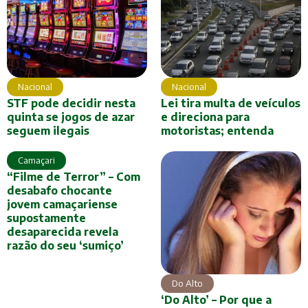
Nacional
Nacional
Lei tira multa de veículos
STF pode decidir nesta
e direciona para
quinta se jogos de azar
motoristas; entenda
seguem ilegais
Camaçari
“Filme de Terror” – Com
desabafo chocante
jovem camaçariense
supostamente
desaparecida revela
razão do seu ‘sumiço’
Do Alto
‘Do Alto’ – Por que a