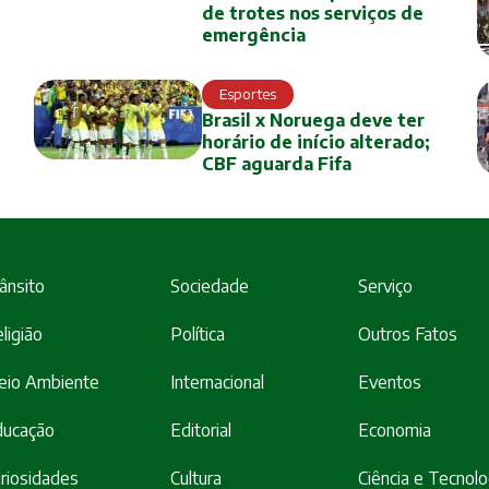
de trotes nos serviços de
emergência
Esportes
Brasil x Noruega deve ter
horário de início alterado;
CBF aguarda Fifa
ânsito
Sociedade
Serviço
ligião
Política
Outros Fatos
eio Ambiente
Internacional
Eventos
ducação
Editorial
Economia
riosidades
Cultura
Ciência e Tecnolo