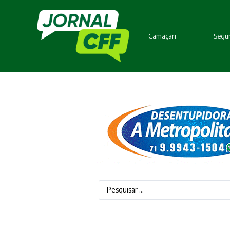
Camaçari
Segur