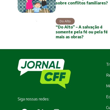
sobre conflitos familiares?
Do Alto
“Do Alto” – A salvação é
somente pela fé ou pela fé
mais as obras?
Tr
Re
M
E
Siga nossas redes:
Cu