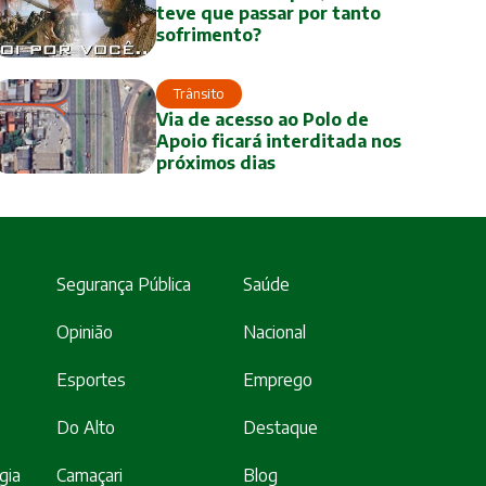
teve que passar por tanto
sofrimento?
Trânsito
Via de acesso ao Polo de
Apoio ficará interditada nos
próximos dias
Segurança Pública
Saúde
Opinião
Nacional
Esportes
Emprego
Do Alto
Destaque
gia
Camaçari
Blog