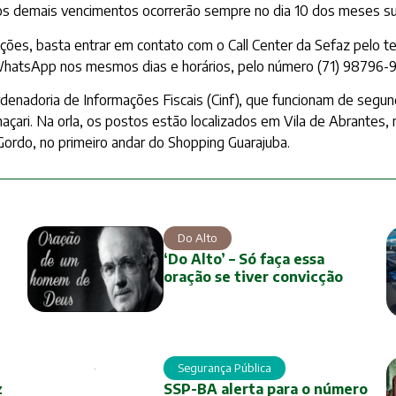
 os demais vencimentos ocorrerão sempre no dia 10 dos meses s
mações, basta entrar em contato com o Call Center da Sefaz pelo t
hatsApp nos mesmos dias e horários, pelo número (71) 98796-
enadoria de Informações Fiscais (Cinf), que funcionam de segunda 
maçari. Na orla, os postos estão localizados em Vila de Abrante
ordo, no primeiro andar do Shopping Guarajuba.
Do Alto
‘Do Alto’ – Só faça essa
oração se tiver convicção
Segurança Pública
z
SSP-BA alerta para o número