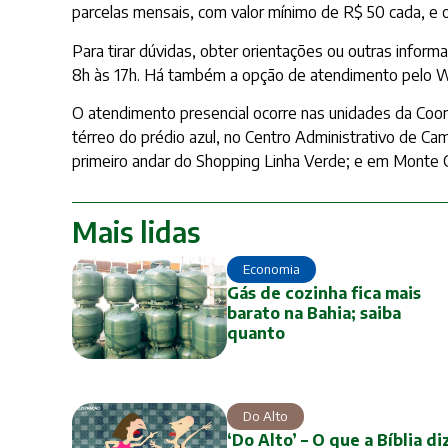
parcelas mensais, com valor mínimo de R$ 50 cada, e
Para tirar dúvidas, obter orientações ou outras infor
8h às 17h. Há também a opção de atendimento pelo W
O atendimento presencial ocorre nas unidades da Coord
térreo do prédio azul, no Centro Administrativo de Ca
primeiro andar do Shopping Linha Verde; e em Monte G
Mais lidas
Economia
Gás de cozinha fica mais
barato na Bahia; saiba
quanto
Do Alto
‘Do Alto’ – O que a Bíblia di