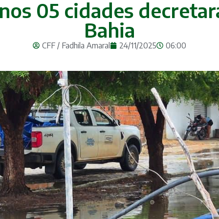
os 05 cidades decreta
Bahia
CFF / Fadhila Amaral
24/11/2025
06:00