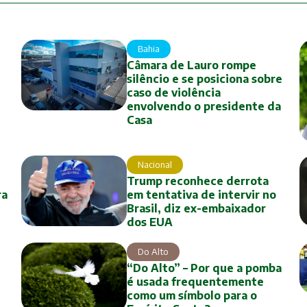
Bahia
Câmara de Lauro rompe
silêncio e se posiciona sobre
caso de violência
envolvendo o presidente da
Casa
Nacional
Trump reconhece derrota
ra
em tentativa de intervir no
Brasil, diz ex-embaixador
dos EUA
Do Alto
“Do Alto” – Por que a pomba
é usada frequentemente
como um símbolo para o