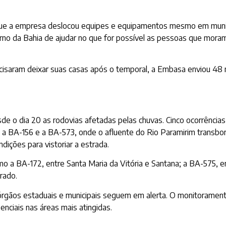
que a empresa deslocou equipes e equipamentos mesmo em munic
o da Bahia de ajudar no que for possível as pessoas que moram 
isaram deixar suas casas após o temporal, a Embasa enviou 48 m
de o dia 20 as rodovias afetadas pelas chuvas. Cinco ocorrências
e a BA-156 e a BA-573, onde o afluente do Rio Paramirim transbo
ições para vistoriar a estrada.
a BA-172, entre Santa Maria da Vitória e Santana; a BA-575, en
erado.
órgãos estaduais e municipais seguem em alerta. O monitorament
nciais nas áreas mais atingidas.