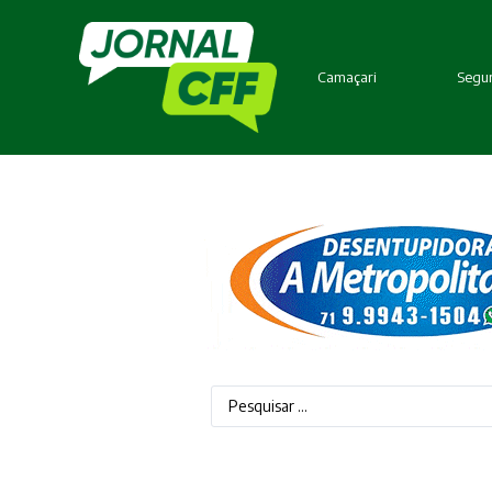
Camaçari
Segur