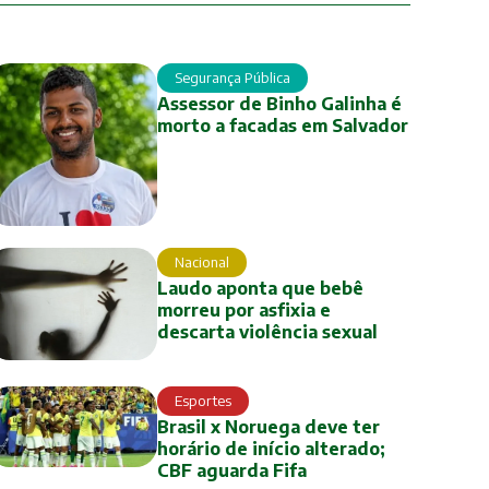
Segurança Pública
Assessor de Binho Galinha é
morto a facadas em Salvador
Nacional
Laudo aponta que bebê
morreu por asfixia e
descarta violência sexual
Esportes
Brasil x Noruega deve ter
horário de início alterado;
CBF aguarda Fifa