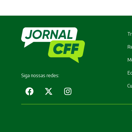
Tr
Re
M
E
Siga nossas redes:
Cu