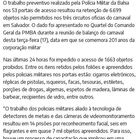
O trabalho preventivo realizado pela Polícia Militar da Bahia
nos 53 portais de acesso resultou na retenção de 6.699
objetos não permitidos nos três circuitos oficias do carnaval
em Salvador. O dado foi apresentado no Quartel do Comando
Geral da PMBA durante a reunião de balanço do carnaval
desta terça-feira (17), data em que se comemora 201 anos da
corporação militar
Nas últimas 24 horas foi impedido o acesso de 1.663 objetos
proibidos. Entre os itens retidos pelos foliões e apreendidos
pelos policiais militares nos portais estão: cigarros eletrônicos,
réplicas de pistolas, isqueiros, facas, tesouras, estiletes,
porções de drogas, algemas, espetos de madeira, lâminas de
barbear, recipientes de vidro, entre outros.
“O trabalho dos policiais militares aliado à tecnologia de
detectores de metais e das câmeras de videomonitoramento
resultou em 14 prisões por reconhecimento facial, seis em
flagrantes e em quase 7 mil objetos apreendidos. Para isso,
houve um processo de capacitação que implicou em uma