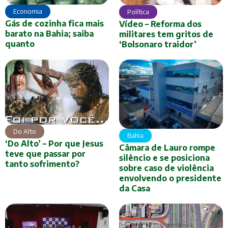
Economia
Política
Gás de cozinha fica mais
Vídeo – Reforma dos
barato na Bahia; saiba
militares tem gritos de
quanto
‘Bolsonaro traidor’
Do Alto
Bahia
‘Do Alto’ – Por que Jesus
Câmara de Lauro rompe
teve que passar por
silêncio e se posiciona
tanto sofrimento?
sobre caso de violência
envolvendo o presidente
da Casa