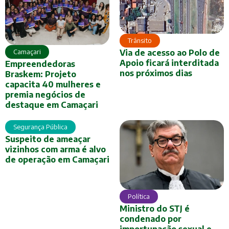
Trânsito
Camaçari
Via de acesso ao Polo de
Apoio ficará interditada
Empreendedoras
nos próximos dias
Braskem: Projeto
capacita 40 mulheres e
premia negócios de
destaque em Camaçari
Segurança Pública
Suspeito de ameaçar
vizinhos com arma é alvo
de operação em Camaçari
Política
Ministro do STJ é
condenado por
importunação sexual e