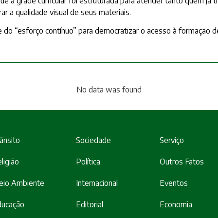
que a grade curricular foi estruturada para atender tanto quem já
 a qualidade visual de seus materiais.
e do “esforço contínuo” para democratizar o acesso à formação d
No data was found
ânsito
Sociedade
Serviço
ligião
Política
Outros Fatos
eio Ambiente
Internacional
Eventos
ducação
Editorial
Economia