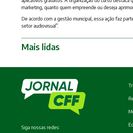
aplicativos gratuitos. A organização do curso destaca 
marketing, quanto quem empreende ou deseja aprimorar
De acordo com a gestão municipal, essa ação faz part
setor audiovisual”.
Mais lidas
Tr
Re
M
E
Siga nossas redes: