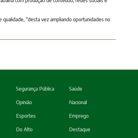
 trabalha com produção de conteúdo, redes sociais e
e qualidade, “desta vez ampliando oportunidades no
Segurança Pública
Saúde
Opinião
Nacional
Esportes
Emprego
Do Alto
Destaque