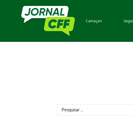
Camaçari
Segur