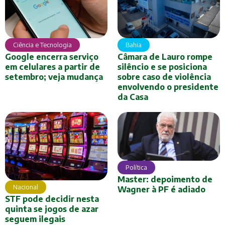
Ciência e Tecnologia
Bahia
Google encerra serviço
Câmara de Lauro rompe
em celulares a partir de
silêncio e se posiciona
setembro; veja mudança
sobre caso de violência
envolvendo o presidente
da Casa
Política
Master: depoimento de
Nacional
Wagner à PF é adiado
STF pode decidir nesta
quinta se jogos de azar
seguem ilegais