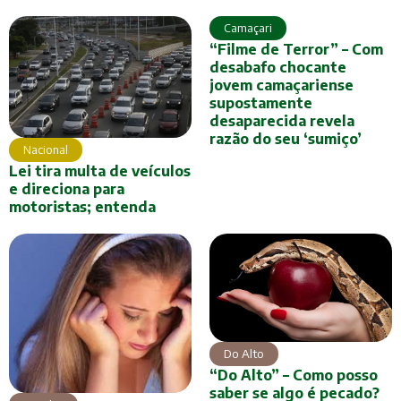
Camaçari
“Filme de Terror” – Com
desabafo chocante
jovem camaçariense
supostamente
desaparecida revela
razão do seu ‘sumiço’
Nacional
Lei tira multa de veículos
e direciona para
motoristas; entenda
Do Alto
“Do Alto” – Como posso
saber se algo é pecado?