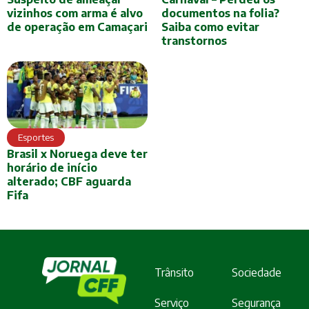
vizinhos com arma é alvo
documentos na folia?
de operação em Camaçari
Saiba como evitar
transtornos
Esportes
Brasil x Noruega deve ter
horário de início
alterado; CBF aguarda
Fifa
Trânsito
Sociedade
Serviço
Segurança