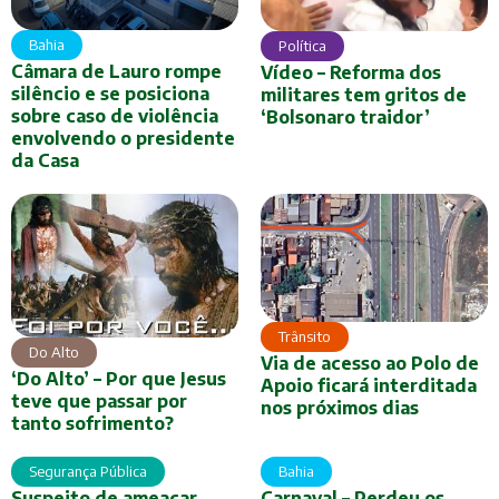
Bahia
Política
Câmara de Lauro rompe
Vídeo – Reforma dos
silêncio e se posiciona
militares tem gritos de
sobre caso de violência
‘Bolsonaro traidor’
envolvendo o presidente
da Casa
Trânsito
Do Alto
Via de acesso ao Polo de
‘Do Alto’ – Por que Jesus
Apoio ficará interditada
teve que passar por
nos próximos dias
tanto sofrimento?
Segurança Pública
Bahia
Suspeito de ameaçar
Carnaval – Perdeu os