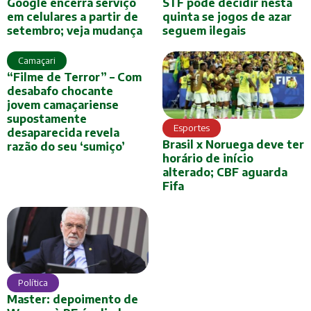
Google encerra serviço
STF pode decidir nesta
em celulares a partir de
quinta se jogos de azar
setembro; veja mudança
seguem ilegais
Camaçari
“Filme de Terror” – Com
desabafo chocante
jovem camaçariense
supostamente
Esportes
desaparecida revela
Brasil x Noruega deve ter
razão do seu ‘sumiço’
horário de início
alterado; CBF aguarda
Fifa
Política
Master: depoimento de