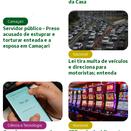
da Casa
Camaçari
Servidor público – Preso
acusado de estuprar e
torturar enteada e a
esposa em Camaçari
Nacional
Lei tira multa de veículos
e direciona para
motoristas; entenda
Ciência e Tecnologia
Nacional