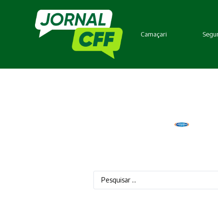
Camaçari
Segur