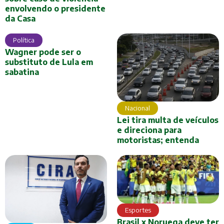
envolvendo o presidente
da Casa
Política
Wagner pode ser o
substituto de Lula em
sabatina
Nacional
Lei tira multa de veículos
e direciona para
motoristas; entenda
Esportes
Brasil x Noruega deve ter