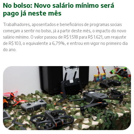
No bolso: Novo salário mínimo será
pago já neste mês
Trabalhadores, aposentados e beneficiários de programas sociais
começam a sentir no bolso, já a partir deste mês, o impacto do novo
salário mínimo. O valor passou de R$ 1.518 para R$ 1.621, um reajuste
de R$ 103, o equivalente a 6,79%, e entrou em vigor no primeiro dia
do ano.