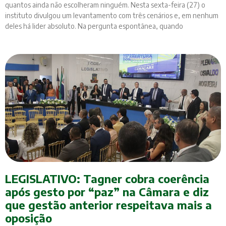
quantos ainda não escolheram ninguém. Nesta sexta-feira (27) o
instituto divulgou um levantamento com três cenários e, em nenhum
deles há lider absoluto. Na pergunta espontânea, quando
LEGISLATIVO: Tagner cobra coerência
após gesto por “paz” na Câmara e diz
que gestão anterior respeitava mais a
oposição