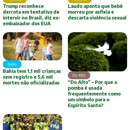
Trump reconhece
Laudo aponta que bebê
derrota em tentativa de
morreu por asfixia e
intervir no Brasil, diz ex-
descarta violência sexual
embaixador dos EUA
Bahia
Bahia tem 1,1 mil crianças
Do Alto
sem registro e 5,6 mil
“Do Alto” – Por que a
mortes não oficializadas
pomba é usada
frequentemente como
um símbolo para o
Espírito Santo?