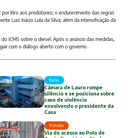
 por litro aos produtores; o endurecimento das regras
te Luiz Inácio Lula da Silva; além da intensificação da
 do ICMS sobre o diesel. Após o anúncio das medidas,
eguir com o diálogo aberto com o governo.
Bahia
Câmara de Lauro rompe
silêncio e se posiciona sobre
caso de violência
envolvendo o presidente da
Casa
Trânsito
Via de acesso ao Polo de