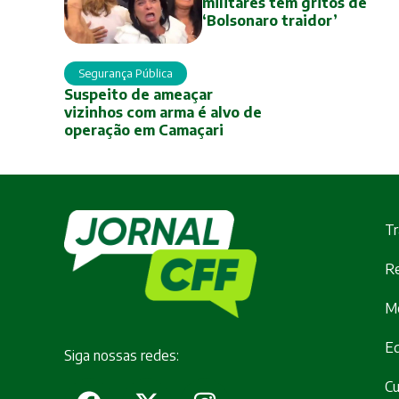
militares tem gritos de
‘Bolsonaro traidor’
Segurança Pública
Suspeito de ameaçar
vizinhos com arma é alvo de
operação em Camaçari
Tr
Re
M
E
Siga nossas redes:
Cu