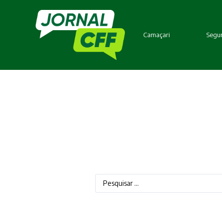
Camaçari
Segur