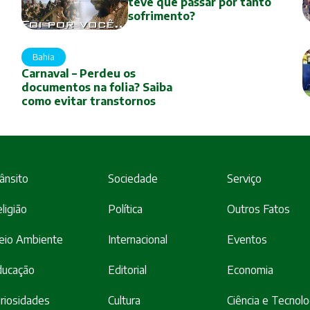
teve que passar por tanto
sofrimento?
Bahia
Carnaval – Perdeu os
documentos na folia? Saiba
como evitar transtornos
ânsito
Sociedade
Serviço
ligião
Política
Outros Fatos
eio Ambiente
Internacional
Eventos
ducação
Editorial
Economia
riosidades
Cultura
Ciência e Tecnolo