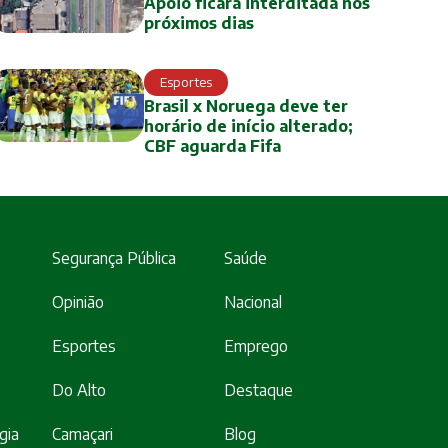
Apoio ficará interditada nos
próximos dias
Esportes
Brasil x Noruega deve ter
horário de início alterado;
CBF aguarda Fifa
Segurança Pública
Saúde
Opinião
Nacional
Esportes
Emprego
Do Alto
Destaque
gia
Camaçari
Blog