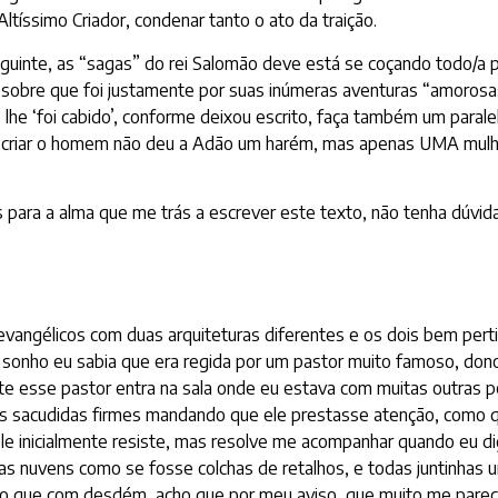
ltíssimo Criador, condenar tanto o ato da traição.
eguinte, as “sagas” do rei Salomão deve está se coçando todo/a 
í sobre que foi justamente por suas inúmeras aventuras “amorosas
he ‘foi cabido’, conforme deixou escrito, faça também um paralel
 criar o homem não deu a Adão um harém, mas apenas UMA mulher,
para a alma que me trás a escrever este texto, não tenha dúvida
 evangélicos com duas arquiteturas diferentes e os dois bem per
sonho eu sabia que era regida por um pastor muito famoso, dono
te esse pastor entra na sala onde eu estava com muitas outras pe
as sacudidas firmes mandando que ele prestasse atenção, como 
ele inicialmente resiste, mas resolve me acompanhar quando eu di
s nuvens como se fosse colchas de retalhos, e todas juntinhas u
 que com desdém, acho que por meu aviso, que muito me pareceu