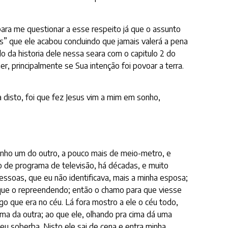
para me questionar a esse respeito já que o assunto
” que ele acabou concluindo que jamais valerá a pena
o da historia dele nessa seara com o capitulo 2 do
 principalmente se Sua intenção foi povoar a terra.
 disto, foi que fez Jesus vim a mim em sonho,
tinho um do outro, a pouco mais de meio-metro, e
 de programa de televisão, há décadas, e muito
ssoas, que eu não identificava, mais a minha esposa;
que o repreendendo; então o chamo para que viesse
go que era no céu. Lá fora mostro a ele o céu todo,
ma da outra; ao que ele, olhando pra cima dá uma
 soberba. Nisto ele sai de cena e entra minha