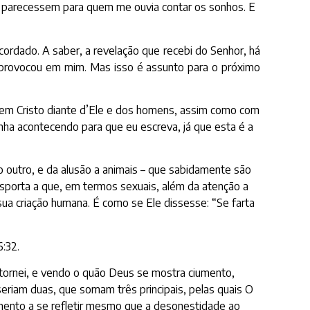
e parecessem para quem me ouvia contar os sonhos. E
ordado. A saber, a revelação que recebi do Senhor, há
o provocou em mim. Mas isso é assunto para o próximo
em Cristo diante d’Ele e dos homens, assim como com
ha acontecendo para que eu escreva, já que esta é a
 outro, e da alusão a animais – que sabidamente são
nsporta a que, em termos sexuais, além da atenção a
ua criação humana. É como se Ele dissesse: “Se farta
:32.
 tornei, e vendo o quão Deus se mostra ciumento,
eriam duas, que somam três principais, pelas quais O
mento a se refletir mesmo que a desonestidade ao