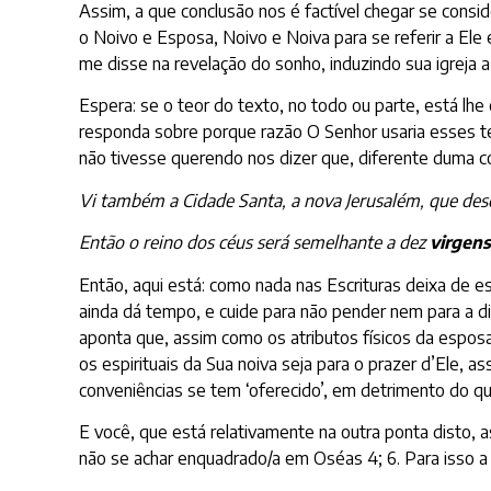
Assim, a que conclusão nos é factível chegar se consi
o Noivo e Esposa, Noivo e Noiva para se referir a Ele
me disse na revelação do sonho, induzindo sua igreja 
Espera: se o teor do texto, no todo ou parte, está lhe
responda sobre porque razão O Senhor usaria esses ter
não tivesse querendo nos dizer que, diferente duma 
Vi também a Cidade Santa, a
nova
Jerusalém, que des
Então o reino dos céus será semelhante a dez
virgen
Então, aqui está: como nada nas Escrituras deixa de e
ainda dá tempo, e cuide para não pender nem para a d
aponta que, assim como os atributos físicos da esposa
os espirituais da Sua noiva seja para o prazer d’El
conveniências se tem ‘oferecido’, em detrimento do que
E você, que está relativamente na outra ponta disto,
não se achar enquadrado/a em Oséas 4; 6. Para isso a 