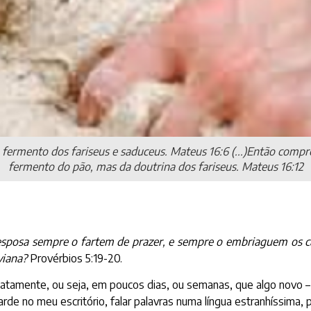
s do fermento dos fariseus e saduceus. Mateus 16:6 (...)Então c
fermento do pão, mas da doutrina dos fariseus. Mateus 16:12
 esposa sempre o fartem de prazer, e sempre o embriaguem os c
viana?
Provérbios 5:19-20.
atamente, ou seja, em poucos dias, ou semanas, que algo novo –
de no meu escritório, falar palavras numa língua estranhíssima, p