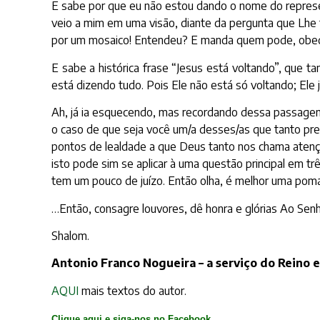
E sabe por que eu não estou dando o nome do represe
veio a mim em uma visão, diante da pergunta que Lhe
por um mosaico! Entendeu? E manda quem pode, obed
E sabe a histórica frase “Jesus está voltando”, que 
está dizendo tudo. Pois Ele não está só voltando; Ele 
Ah, já ia esquecendo, mas recordando dessa passagem
o caso de que seja você um/a desses/as que tanto prega
pontos de lealdade a que Deus tanto nos chama atenção
isto pode sim se aplicar à uma questão principal em tr
tem um pouco de juízo. Então olha, é melhor uma po
…Então, consagre louvores, dê honra e glórias Ao Se
Shalom.
Antonio Franco Nogueira – a serviço do Reino 
AQUI
mais textos do autor.
Clique aqui e siga-nos no Facebook