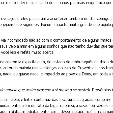
har e entender o significado dos sonhos por mais enigmático qu
revelações, eles passaram a acontecer também de dia, comigo ac
ue jejuemos e vigiemos. Foi um impacto muito grande que aquil
e via incomodado não só com o comportamento de alguns irmãos 
esus veio a mim em alguns sonhos que não tenho duvidas que ten
você leia e reflita muito acerca.
da anatomia explicita dum, do estado de embreaguês da libido do
, autor da maioria das sentenças do livro de Provérbios, nos tra
ro, nada, ou quase nada, é impedido ao povo de Deus, em toda a s
do aquele que assim procede a si mesmo se destrói.
Provérbios 6
assim creio, e leitor contumaz das Escrituras sagradas, como me
ndamente, além do fato da bigamia em si, a razão, ou razões – s
assagem bíblica imediatamente acima desse parágrafo é um chama