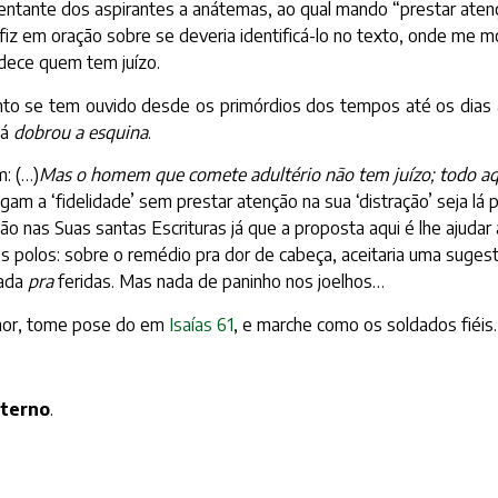
ntante dos aspirantes a anátemas, ao qual mando “prestar atenç
 fiz em oração sobre se deveria identificá-lo no texto, onde m
ece quem tem juízo.
tanto se tem ouvido desde os primórdios dos tempos até os dias a
já
dobrou a esquina
.
: (…)
Mas o homem que comete adultério não tem juízo; todo aqu
m a ‘fidelidade’ sem prestar atenção na sua ‘distração’ seja lá p
 nas Suas santas Escrituras já que a proposta aqui é lhe ajudar 
ês polos: sobre o remédio pra dor de cabeça, aceitaria uma suges
mada
pra
feridas. Mas nada de paninho nos joelhos…
nhor, tome pose do em
Isaías 61
, e marche como os soldados fiéis.
eterno
.