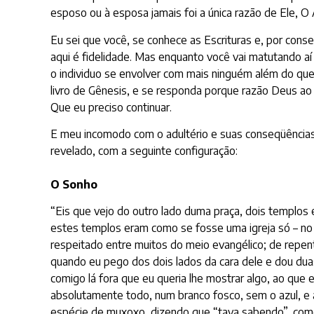
esposo ou à esposa jamais foi a única razão de Ele, O A
Eu sei que você, se conhece as Escrituras e, por cons
aqui é fidelidade. Mas enquanto você vai matutando a
o individuo se envolver com mais ninguém além do que l
livro de Gênesis, e se responda porque razão Deus ao
Que eu preciso continuar.
E meu incomodo com o adultério e suas conseqüências 
revelado, com a seguinte configuração:
O Sonho
“Eis que vejo do outro lado duma praça, dois templos
estes templos eram como se fosse uma igreja só – no 
respeitado entre muitos do meio evangélico; de repen
quando eu pego dos dois lados da cara dele e dou du
comigo lá fora que eu queria lhe mostrar algo, ao que 
absolutamente todo, num branco fosco, sem o azul, e a
espécie de muxoxo, dizendo que “tava sabendo”, como