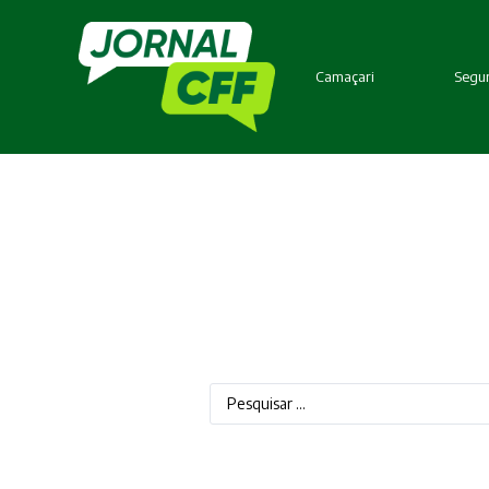
Camaçari
Segur