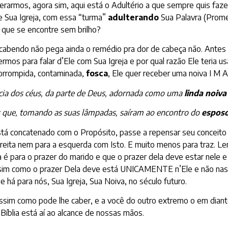
derarmos, agora sim, aqui está o Adultério a que sempre quis faz
 e Sua Igreja, com essa “turma”
adulterando
Sua Palavra (Prome
a que se encontre sem brilho?
 cabendo não pega ainda o remédio pra dor de cabeça não. Antes d
mos para falar d’Ele com Sua Igreja e por qual razão Ele teria 
corrompida, contaminada,
fosca
, Ele quer receber uma noiva I 
cia dos céus, da parte de Deus, adornada como uma
linda noiva
s
que, tomando as suas lâmpadas, saíram ao encontro do
espos
stá concatenado com o Propósito, passe a repensar seu conceito l
ireita nem para a esquerda com Isto. E muito menos para traz. L
 é para o prazer do marido e que o prazer dela deve estar nele e
e, assim como o prazer Dela deve está UNICAMENTE n’Ele e não n
 há para nós, Sua Igreja, Sua Noiva, no século futuro.
 assim como pode lhe caber, e a você do outro extremo o em dian
Bíblia está aí ao alcance de nossas mãos.