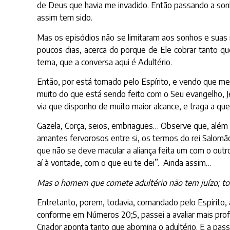
de Deus que havia me invadido. Então passando a son
assim tem sido.
Mas os episódios não se limitaram aos sonhos e suas 
poucos dias, acerca do porque de Ele cobrar tanto q
tema, que a conversa aqui é Adultério.
Então, por está tomado pelo Espírito, e vendo que m
muito do que está sendo feito com o Seu evangelho, J
via que disponho de muito maior alcance, e traga a que 
Gazela, Corça, seios, embriagues… Observe que, além 
amantes fervorosos entre si, os termos do rei Salomão
que não se deve macular a aliança feita um com o out
aí à vontade, com o que eu te dei”. Ainda assim…
Mas o homem que comete adultério não tem juízo; to
Entretanto, porem, todavia, comandado pelo Espírito, 
conforme em Números 20;5, passei a avaliar mais profu
Criador aponta tanto que abomina o adultério. E a p