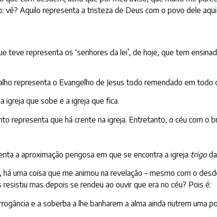
: vê? Aquilo representa a tristeza de Deus com o povo dele aqui
ue teve representa os ‘senhores da lei’, de hoje, que tem ensina
talho representa o Evangelho de Jesus todo remendado em todo 
igreja que sobe e a igreja que fica.
o representa que há crente na igreja. Entretanto, o céu com o br
senta a aproximação perigosa em que se encontra a igreja
trigo
da
 há uma coisa que me animou na revelação – mesmo com o desdé
s resistiu mas depois se rendeu ao ouvir que era no céu? Pois é:
rogância e a soberba a lhe banharem a alma ainda nutrem uma pon