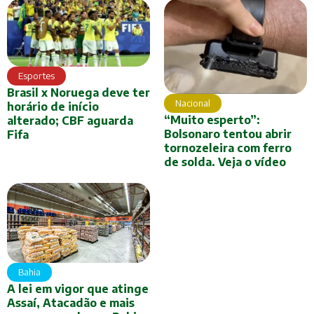
Esportes
Brasil x Noruega deve ter
Nacional
horário de início
“Muito esperto”:
alterado; CBF aguarda
Bolsonaro tentou abrir
Fifa
tornozeleira com ferro
de solda. Veja o vídeo
Bahia
A lei em vigor que atinge
Assaí, Atacadão e mais