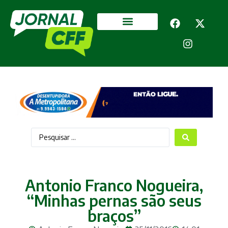
Segurança Pública
Mais categorias
Antonio Franco Nogueira,
“Minhas pernas são seus
braços”