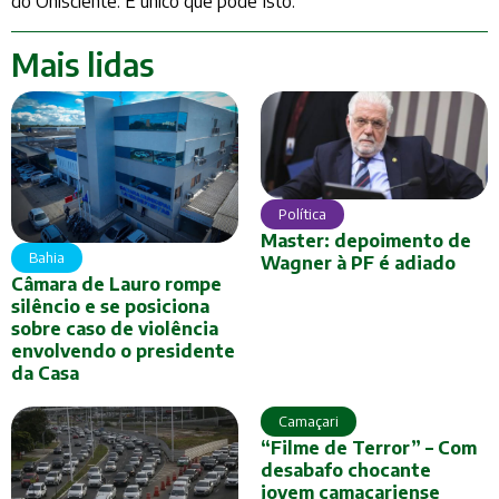
Mais lidas
Política
Master: depoimento de
Bahia
Wagner à PF é adiado
Câmara de Lauro rompe
silêncio e se posiciona
sobre caso de violência
envolvendo o presidente
da Casa
Camaçari
“Filme de Terror” – Com
desabafo chocante
jovem camaçariense