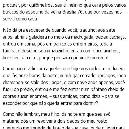
procurar, por quilômetros, seu chinelinho que caíra pelos vários
buracos do assoalho da velha Brasília 76, que por vezes nos
servia como casa..
Não dá pra esquecer de quando você, traquino, aos sete
anos, abriu a geladeira no meio da madrugada, bebeu cachaça,
entrou em coma, pôs em pânico as enfermeiras, toda à
família, e desolou seu irmãozinho, então com cinco aninhos,
hoje seu parceiro, porque pensara que você morreria!
Como não dividir com aqueles que hoje nos rodeiam, o dia em
que, às onze horas da noite, num lugar cercado por lagos, logo
chamando-se Vale dos Lagos, e com nove anos apenas, você
fugiu do prédio, entrou e me fez entrar num pântano cheio de
cobras sucuri enormes, – suas amigas, como dizia – para se
esconder por que não queria entrar para dormir?
Como não lembrar, meu filho, da noite em que seu avô
materno pôs um revolver à dois dedos do meu rosto,
querendo me impedir de tirá-lo da sua casa, onde o levei para