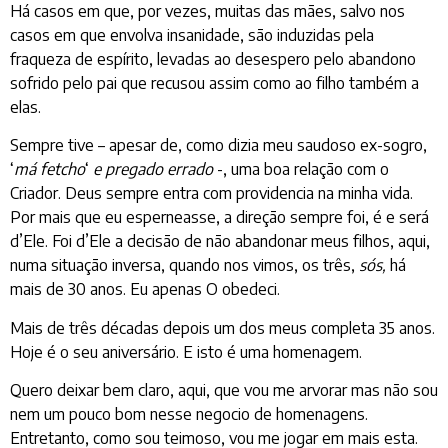
Há casos em que, por vezes, muitas das mães, salvo nos
casos em que envolva insanidade, são induzidas pela
fraqueza de espírito, levadas ao desespero pelo abandono
sofrido pelo pai que recusou assim como ao filho também a
elas.
Sempre tive – apesar de, como dizia meu saudoso ex-sogro,
‘
má
fetcho
‘
e pregado errado
-, uma boa relação com o
Criador. Deus sempre entra com providencia na minha vida.
Por mais que eu esperneasse, a direção sempre foi, é e será
d’Ele. Foi d’Ele a decisão de não abandonar meus filhos, aqui,
numa situação inversa, quando nos vimos, os três,
sós,
há
mais de 30 anos. Eu apenas O obedeci.
Mais de três décadas depois um dos meus completa 35 anos.
Hoje é o seu aniversário. E isto é uma homenagem.
Quero deixar bem claro, aqui, que vou me arvorar mas não sou
nem um pouco bom nesse negocio de homenagens.
Entretanto, como sou teimoso, vou me jogar em mais esta.