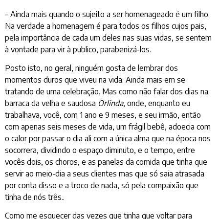
– Ainda mais quando o sujeito a ser homenageado é um filho.
Na verdade a homenagem é para todos os filhos cujos pais,
pela importância de cada um deles nas suas vidas, se sentem
à vontade para vir à publico, parabenizá-los.
Posto isto, no geral, ninguém gosta de lembrar dos
momentos duros que viveu na vida. Ainda mais em se
tratando de uma celebração. Mas como não falar dos dias na
barraca da velha e saudosa
Orlinda
, onde, enquanto eu
trabalhava, você, com 1 ano e 9 meses, e seu irmão, então
com apenas seis meses de vida, um frágil bebê, adoecia com
o calor por passar o dia ali com a única alma que na época nos
socorrera, dividindo o espaço diminuto, e o tempo, entre
vocês dois, os choros, e as panelas da comida que tinha que
servir ao meio-dia a seus clientes mas que só saia atrasada
por conta disso e a troco de nada, só pela compaixão que
tinha de nós três..
Como me esquecer das vezes que tinha que voltar para