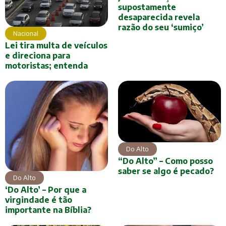
supostamente
desaparecida revela
razão do seu ‘sumiço’
Nacional
Lei tira multa de veículos
e direciona para
motoristas; entenda
Do Alto
“Do Alto” – Como posso
saber se algo é pecado?
Do Alto
‘Do Alto’ – Por que a
virgindade é tão
importante na Bíblia?