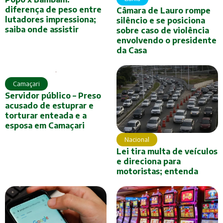
diferença de peso entre
Câmara de Lauro rompe
lutadores impressiona;
silêncio e se posiciona
saiba onde assistir
sobre caso de violência
envolvendo o presidente
da Casa
Camaçari
Servidor público – Preso
acusado de estuprar e
torturar enteada e a
esposa em Camaçari
Nacional
Lei tira multa de veículos
e direciona para
motoristas; entenda