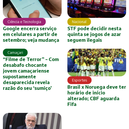
Ciência e Tecnologia
Nacional
Google encerra serviço
STF pode decidir nesta
em celulares a partir de
quinta se jogos de azar
setembro; veja mudança
seguem ilegais
Camaçari
“Filme de Terror” – Com
desabafo chocante
jovem camaçariense
supostamente
Esportes
desaparecida revela
Brasil x Noruega deve ter
razão do seu ‘sumiço’
horário de início
alterado; CBF aguarda
Fifa