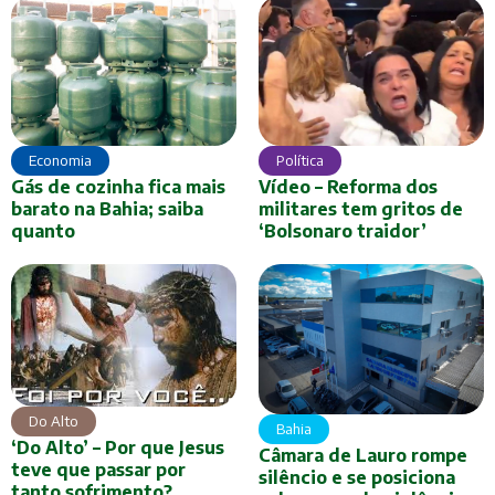
Economia
Política
Gás de cozinha fica mais
Vídeo – Reforma dos
barato na Bahia; saiba
militares tem gritos de
quanto
‘Bolsonaro traidor’
Do Alto
Bahia
‘Do Alto’ – Por que Jesus
Câmara de Lauro rompe
teve que passar por
silêncio e se posiciona
tanto sofrimento?