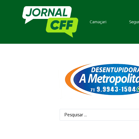
Camaçari
Segur