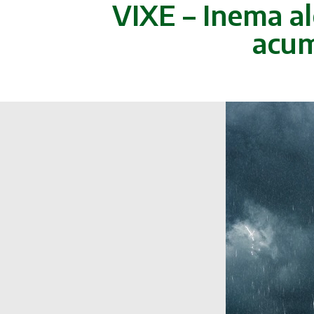
VIXE – Inema a
acum