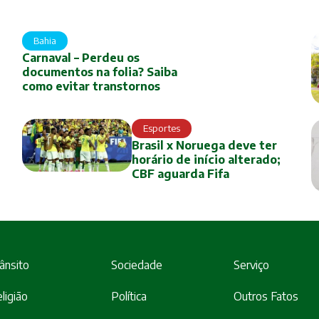
Bahia
Carnaval – Perdeu os
documentos na folia? Saiba
como evitar transtornos
Esportes
Brasil x Noruega deve ter
horário de início alterado;
CBF aguarda Fifa
ânsito
Sociedade
Serviço
ligião
Política
Outros Fatos