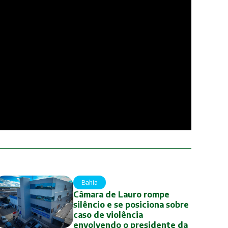
Bahia
Câmara de Lauro rompe
silêncio e se posiciona sobre
caso de violência
envolvendo o presidente da