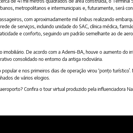
cerca de 41 mil metros quadrados de área construída, o Terminal
banos, metropolitanos e intermunicipais e, futuramente, será co
il passageiros, com aproximadamente mil ônibus realizando emba
e de serviços, incluindo unidade do SAC, clínica médica, farmácia
raticidade e conforto, seguindo um padrão semelhante ao de aero
imobiliário. De acordo com a Ademi-BA, houve o aumento do in
rativo consolidado no entorno da antiga rodoviária.
 popular e nos primeiros dias de operação virou ‘ponțo turístico’.
ados de vários elogios.
eroporto? Confira o tour virtual produzido pela influenciadora N