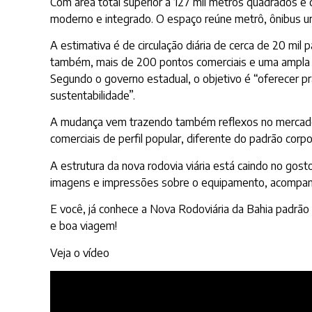
Com área total superior a 127 mil metros quadrados e 
moderno e integrado. O espaço reúne metrô, ônibus ur
A estimativa é de circulação diária de cerca de 20 m
também, mais de 200 pontos comerciais e uma ampla red
Segundo o governo estadual, o objetivo é “oferecer p
sustentabilidade”.
A mudança vem trazendo também reflexos no mercado 
comerciais de perfil popular, diferente do padrão corpo
A estrutura da nova rodovia viária está caindo no gosto
imagens e impressões sobre o equipamento, acompanh
E você, já conhece a Nova Rodoviária da Bahia padrão a
e boa viagem!
Veja o vídeo