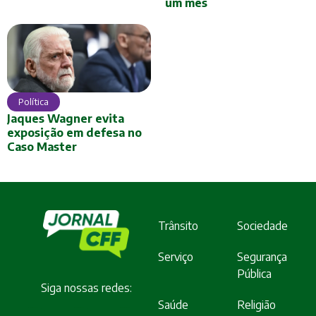
um mês
Política
Jaques Wagner evita
exposição em defesa no
Caso Master
Trânsito
Sociedade
Serviço
Segurança
Pública
Siga nossas redes:
Saúde
Religião