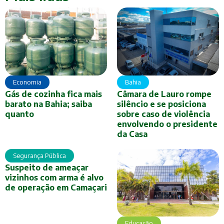
Economia
Bahia
Gás de cozinha fica mais
Câmara de Lauro rompe
barato na Bahia; saiba
silêncio e se posiciona
quanto
sobre caso de violência
envolvendo o presidente
da Casa
Segurança Pública
Suspeito de ameaçar
vizinhos com arma é alvo
de operação em Camaçari
Educação