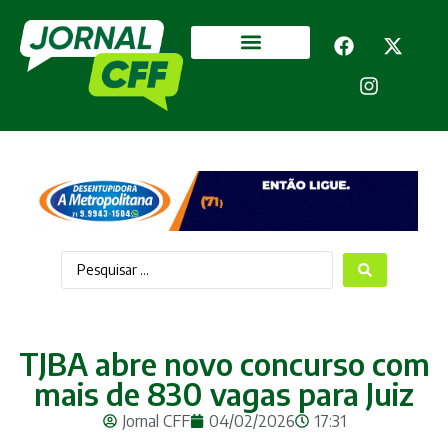
Segurança Pública
Mais categorias
TJBA abre novo concurso com
mais de 830 vagas para Juiz
Jornal CFF
04/02/2026
17:31