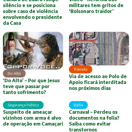
silêncio e se posiciona
militares tem gritos de
sobre caso de violência
‘Bolsonaro traidor’
envolvendo o presidente
da Casa
Trânsito
Do Alto
Via de acesso ao Polo de
‘Do Alto’ – Por que Jesus
Apoio ficará interditada
teve que passar por
nos próximos dias
tanto sofrimento?
Segurança Pública
Bahia
Suspeito de ameaçar
Carnaval – Perdeu os
vizinhos com arma é alvo
documentos na folia?
de operação em Camaçari
Saiba como evitar
transtornos