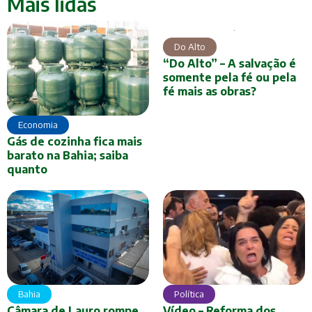
Mais lidas
Do Alto
“Do Alto” – A salvação é
somente pela fé ou pela
fé mais as obras?
Economia
Gás de cozinha fica mais
barato na Bahia; saiba
quanto
Bahia
Política
Câmara de Lauro rompe
Vídeo – Reforma dos