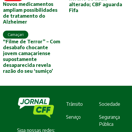
Novos medicamentos
alterado; CBF aguarda
ampliam possibilidades
Fifa
de tratamento do
Alzheimer
Camaçari
“Filme de Terror” – Com
desabafo chocante
jovem camaçariense
supostamente
desaparecida revela
razão do seu ‘sumiço’
Trânsito
Sociedade
Serviço
Segurança
Pública
Siga nossas redes: