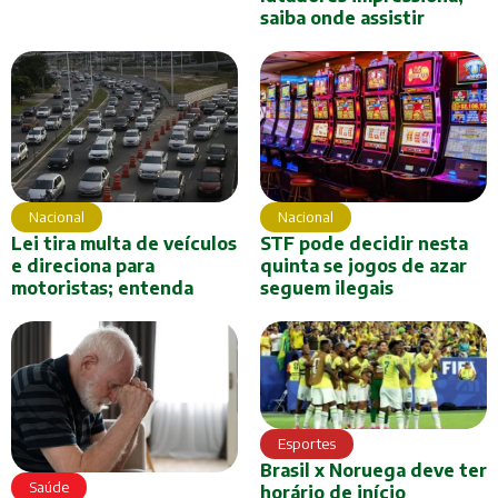
saiba onde assistir
Nacional
Nacional
Lei tira multa de veículos
STF pode decidir nesta
e direciona para
quinta se jogos de azar
motoristas; entenda
seguem ilegais
Esportes
Brasil x Noruega deve ter
Saúde
horário de início