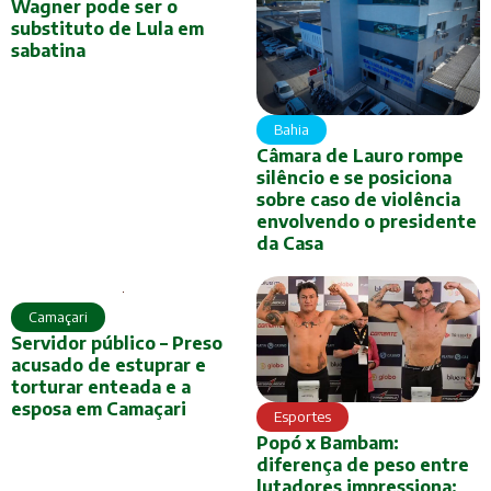
Wagner pode ser o
substituto de Lula em
sabatina
Bahia
Câmara de Lauro rompe
silêncio e se posiciona
sobre caso de violência
envolvendo o presidente
da Casa
Camaçari
Servidor público – Preso
acusado de estuprar e
torturar enteada e a
esposa em Camaçari
Esportes
Popó x Bambam:
diferença de peso entre
lutadores impressiona;