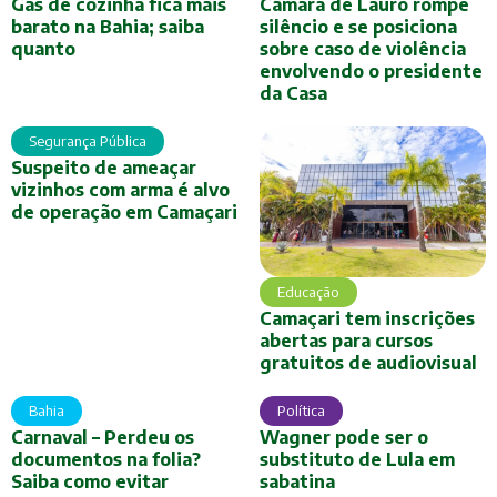
Gás de cozinha fica mais
Câmara de Lauro rompe
barato na Bahia; saiba
silêncio e se posiciona
quanto
sobre caso de violência
envolvendo o presidente
da Casa
Segurança Pública
Suspeito de ameaçar
vizinhos com arma é alvo
de operação em Camaçari
Educação
Camaçari tem inscrições
abertas para cursos
gratuitos de audiovisual
Bahia
Política
Carnaval – Perdeu os
Wagner pode ser o
documentos na folia?
substituto de Lula em
Saiba como evitar
sabatina