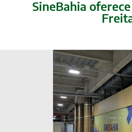
SineBahia oferec
Freit