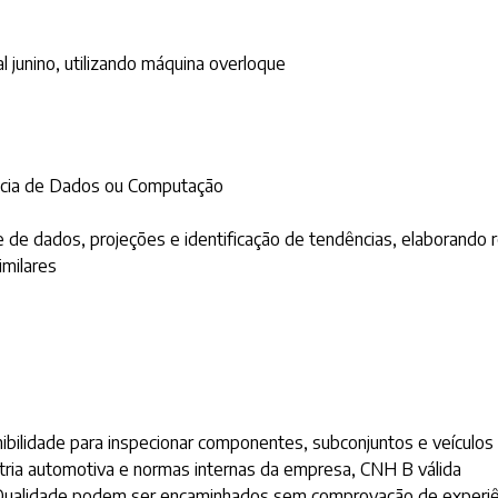
l junino, utilizando máquina overloque
ência de Dados ou Computação
e de dados, projeções e identificação de tendências, elaborando
imilares
onibilidade para inspecionar componentes, subconjuntos e veícu
stria automotiva e normas internas da empresa, CNH B válida
 Qualidade podem ser encaminhados sem comprovação de experiê