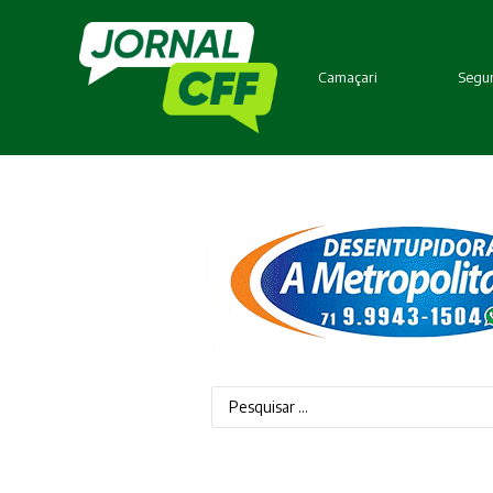
Camaçari
Segur