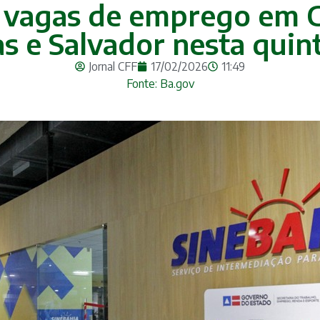
e vagas de emprego em C
as e Salvador nesta quint
Jornal CFF
17/02/2026
11:49
Fonte: Ba.gov