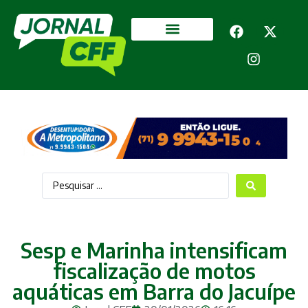
Segurança Pública
Mais categorias
Sesp e Marinha intensificam
fiscalização de motos
aquáticas em Barra do Jacuípe