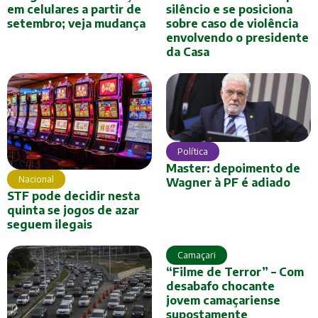
em celulares a partir de
silêncio e se posiciona
setembro; veja mudança
sobre caso de violência
envolvendo o presidente
da Casa
Política
Master: depoimento de
Nacional
Wagner à PF é adiado
STF pode decidir nesta
quinta se jogos de azar
seguem ilegais
Camaçari
“Filme de Terror” – Com
desabafo chocante
jovem camaçariense
supostamente