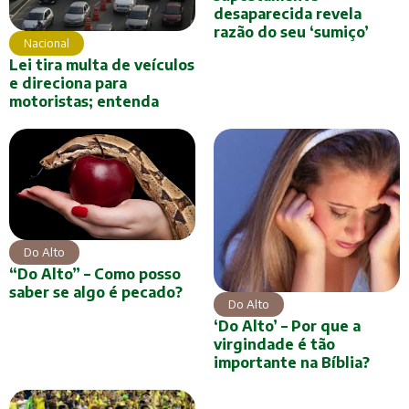
desaparecida revela
razão do seu ‘sumiço’
Nacional
Lei tira multa de veículos
e direciona para
motoristas; entenda
Do Alto
“Do Alto” – Como posso
saber se algo é pecado?
Do Alto
‘Do Alto’ – Por que a
virgindade é tão
importante na Bíblia?