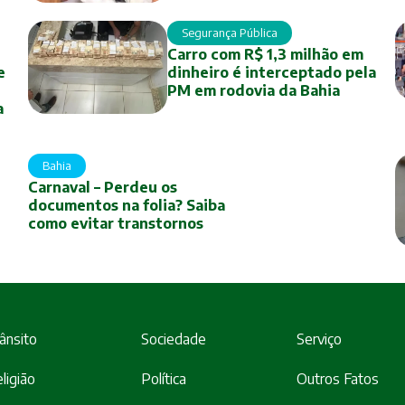
Segurança Pública
Carro com R$ 1,3 milhão em
e
dinheiro é interceptado pela
PM em rodovia da Bahia
a
Bahia
Carnaval – Perdeu os
documentos na folia? Saiba
como evitar transtornos
ânsito
Sociedade
Serviço
ligião
Política
Outros Fatos