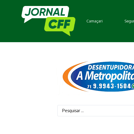
Camaçari
Segur