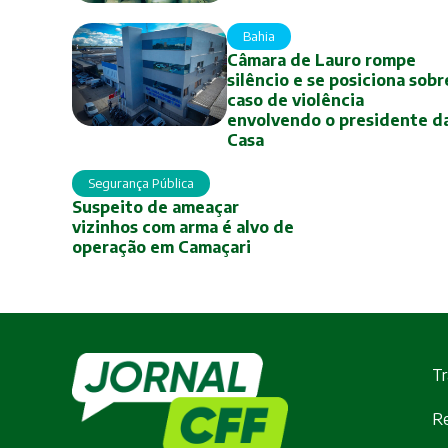
Bahia
Câmara de Lauro rompe
silêncio e se posiciona sobr
caso de violência
envolvendo o presidente d
Casa
Segurança Pública
Suspeito de ameaçar
vizinhos com arma é alvo de
operação em Camaçari
Tr
Re