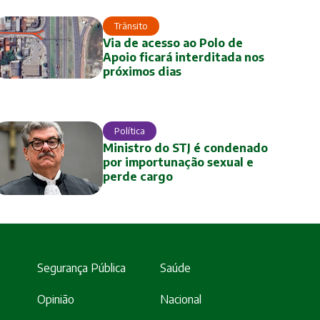
Trânsito
Via de acesso ao Polo de
Apoio ficará interditada nos
próximos dias
Política
Ministro do STJ é condenado
por importunação sexual e
perde cargo
Segurança Pública
Saúde
Opinião
Nacional